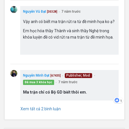
Nguyễn Vũ Đạt
7 năm trước
[30328]
●
Vậy anh có biết ma trận rút ra từ đề minh họa ko ạ?
Em học hóa thầy Thành và sinh thầy Nghệ trong
khóa luyện đề có vid rút ra ma trận từ đề minh họa.
Nguyễn Minh Đạt
Publisher, Mod
[67435]
●
●
7 năm trước
Đã mua 3 khóa học
●
Ma trận chỉ có Bộ GD biết thôi em.
1
Xem tất cả 2 bình luận