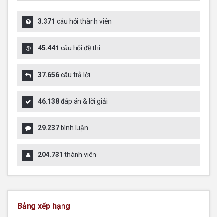
3.371
câu hỏi thành viên
45.441
câu hỏi đề thi
37.656
câu trả lời
46.138
đáp án & lời giải
29.237
bình luận
204.731
thành viên
Bảng xếp hạng