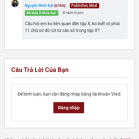
Nguyễn Minh Đạt
Publisher, Mod
[67435]
●
●
8 năm trước
Đã mua 3 khóa học
●
Câu hỏi em ko liên quan đến tập X, ko biết có phải
11 chữ số đó rút từ các số trong tập X?
Câu Trả Lời Của Bạn
Để bình luận, bạn cần đăng nhập bằng tài khoản Vted.
Đăng nhập