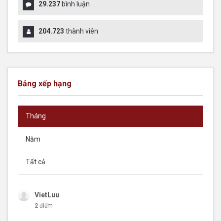
29.237
bình luận
204.723
thành viên
Bảng xếp hạng
Tháng
Năm
Tất cả
VietLuu
2
điểm