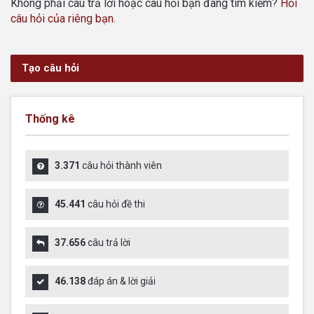
Không phải câu trả lời hoặc câu hỏi bạn đang tìm kiếm?
Hỏi
câu hỏi của riêng bạn
.
Tạo câu hỏi
Thống kê
3.371
câu hỏi thành viên
45.441
câu hỏi đề thi
37.656
câu trả lời
46.138
đáp án & lời giải