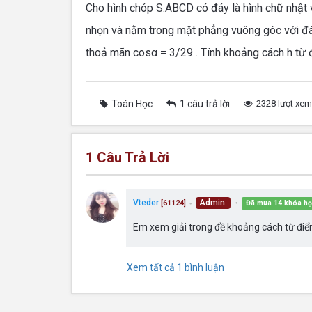
Cho hình chóp S.ABCD có đáy là hình chữ nhật 
nhọn và nằm trong mặt phẳng vuông góc với đá
thoả mãn cosα = 3/29 . Tính khoảng cách h từ
Toán Học
1 câu trả lời
2328 lượt xem
1
Câu Trả Lời
Vteder
Admin
Đã mua 14 khóa h
[61124]
●
●
Em xem giải trong đề khoảng cách từ đi
Xem tất cả 1 bình luận