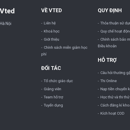
 Vted
VỀ VTED
QUY ĐỊNH
Liên hệ
Thỏa thuận sử dụ
 Hà Nội
Khoá học
Quy chế hoạt độn
Giới thiệu
Chính sách bảo m
Điều khoản
Chính sách miễn giảm học
phí
HỖ TRỢ
ĐỐI TÁC
Câu hỏi thường g
Tổ chức giáo dục
Thi Online
Giảng viên
Nạp tiền chuyển 
Team hỗ trợ
Học thử và thi thử
Tuyển dụng
Cách đăng kí kho
Kích hoạt COD