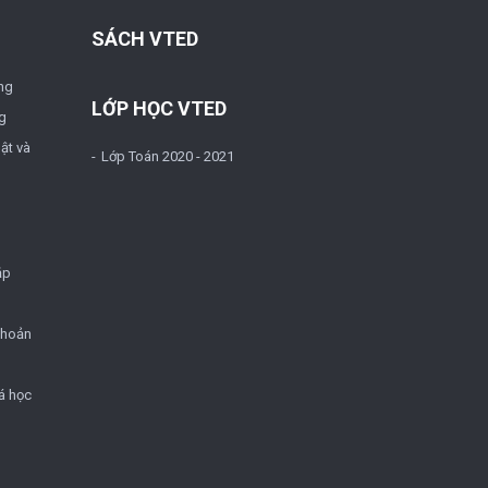
SÁCH VTED
ng
LỚP HỌC VTED
g
ật và
Lớp Toán 2020 - 2021
ặp
khoản
á học