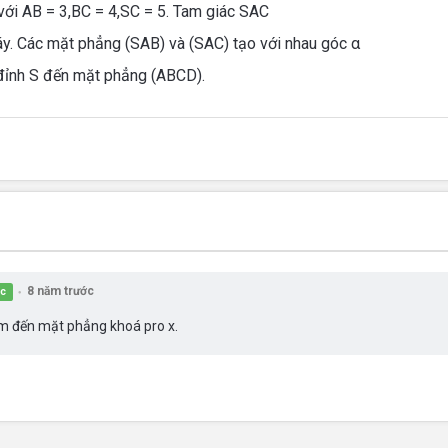
với AB = 3,BC = 4,SC = 5. Tam giác SAC
y. Các mặt phẳng (SAB) và (SAC) tạo với nhau góc α
 đỉnh S đến mặt phẳng (ABCD).
8 năm trước
ọc
●
ểm đến mặt phẳng khoá pro x.