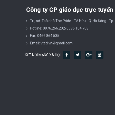
Công ty CP giáo dục trực tuyến
Trụ sở: Toà nhà The Pride - Tố Hữu - Q. Hà Đông - Tp.
Hotline: 0976.266.202/0386.104.708
Fax: 0466 864 535
Email: vted.vn@gmail.com
KẾT NỐI MẠNG XÃ HỘI