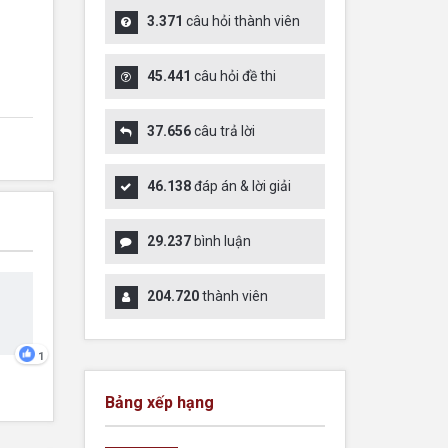
3.371
câu hỏi thành viên
45.441
câu hỏi đề thi
37.656
câu trả lời
46.138
đáp án & lời giải
29.237
bình luận
204.720
thành viên
1
Bảng xếp hạng