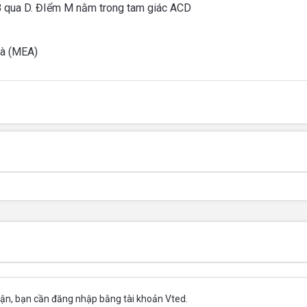
B qua D. ĐIểm M nằm trong tam giác ACD
và (MEA)
uận, bạn cần đăng nhập bằng tài khoản Vted.