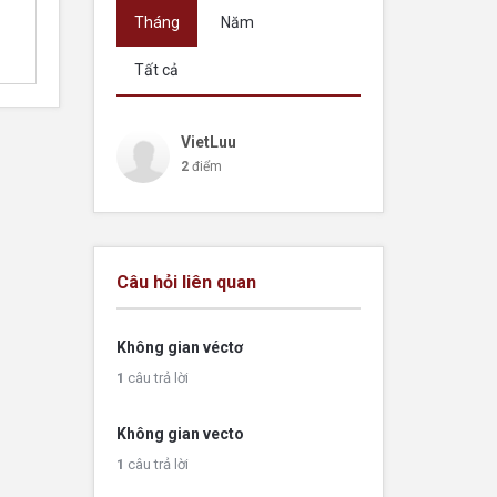
Tháng
Năm
Tất cả
VietLuu
2
điểm
Câu hỏi liên quan
Không gian véctơ
1
câu trả lời
Không gian vecto
1
câu trả lời