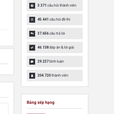
3.371
câu hỏi thành viên
45.441
câu hỏi đề thi
37.656
câu trả lời
46.138
đáp án & lời giải
29.237
bình luận
204.720
thành viên
Bảng xếp hạng