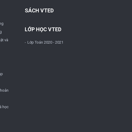
SÁCH VTED
ng
LỚP HỌC VTED
g
ật và
Lớp Toán 2020 - 2021
ặp
khoản
á học