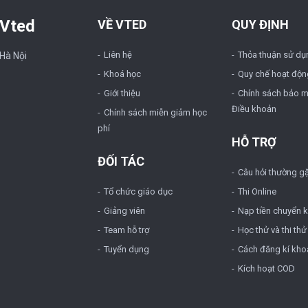
 Vted
VỀ VTED
QUY ĐỊNH
Liên hệ
Thỏa thuận sử dụ
 Hà Nội
Khoá học
Quy chế hoạt độn
Giới thiệu
Chính sách bảo m
Điều khoản
Chính sách miễn giảm học
phí
HỖ TRỢ
ĐỐI TÁC
Câu hỏi thường g
Tổ chức giáo dục
Thi Online
Giảng viên
Nạp tiền chuyển 
Team hỗ trợ
Học thử và thi thử
Tuyển dụng
Cách đăng kí kho
Kích hoạt COD