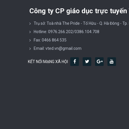
Công ty CP giáo dục trực tuyến
Trụ sở: Toà nhà The Pride - Tố Hữu - Q. Hà Đông - Tp.
Hotline: 0976.266.202/0386.104.708
Fax: 0466 864 535
Email: vted.vn@gmail.com
KẾT NỐI MẠNG XÃ HỘI