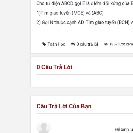
Cho tứ diện ABCD gọi E là điểm đối xứng của 
1)Tìm giao tuyến (MCE) và (ABC)
2) Gọi N thuộc cạnh AD. TÌm giao tuyến (BCN) 
Toán Học
0 câu trả lời
1357 lượt xem
0
Câu Trả Lời
Câu Trả Lời Của Bạn
Để bình l