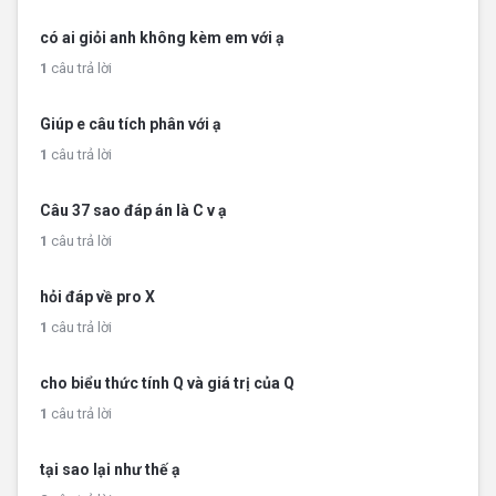
có ai giỏi anh không kèm em với ạ
1
câu trả lời
Giúp e câu tích phân với ạ
1
câu trả lời
Câu 37 sao đáp án là C v ạ
1
câu trả lời
hỏi đáp về pro X
1
câu trả lời
cho biểu thức tính Q và giá trị của Q
1
câu trả lời
tại sao lại như thế ạ