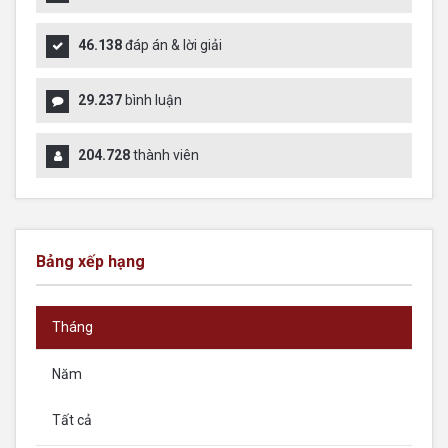
46.138
đáp án & lời giải
29.237
bình luận
204.728
thành viên
Bảng xếp hạng
Tháng
Năm
Tất cả