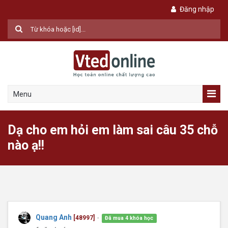
Đăng nhập
Menu
Dạ cho em hỏi em làm sai câu 35 chỗ
nào ạ!!
Quang Anh
[48997]
Đã mua 4 khóa học
●