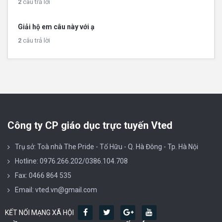
2
câu trả lời
Giải hộ em câu này với ạ
2
câu trả lời
Công ty CP giáo dục trực tuyến Vted
Trụ sở: Toà nhà The Pride - Tố Hữu - Q. Hà Đông - Tp. Hà Nội
Hotline: 0976.266.202/0386.104.708
Fax: 0466 864 535
Email: vted.vn@gmail.com
KẾT NỐI MẠNG XÃ HỘI