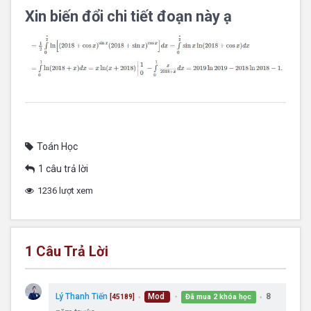
Xin biến đổi chi tiết đoạn này ạ
Toán Học
1 câu trả lời
1236 lượt xem
1
Câu Trả Lời
Lý Thanh Tiến
Mod
8
Đã mua 2 khóa học
[45189]
●
●
●