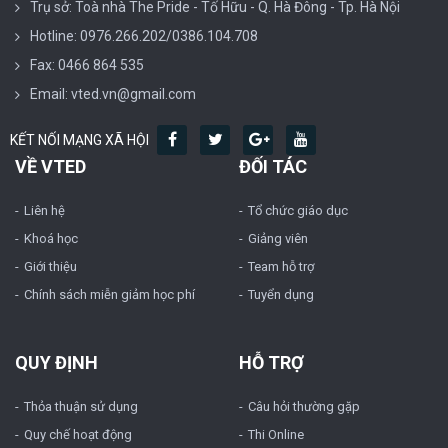
Trụ sở: Toà nhà The Pride - Tố Hữu - Q. Hà Đông - Tp. Hà Nội
Hotline: 0976.266.202/0386.104.708
Fax: 0466 864 535
Email: vted.vn@gmail.com
KẾT NỐI MẠNG XÃ HỘI
VỀ VTED
ĐỐI TÁC
Liên hệ
Tổ chức giáo dục
Khoá học
Giảng viên
Giới thiệu
Team hỗ trợ
Chính sách miễn giảm học phí
Tuyển dụng
QUY ĐỊNH
HỖ TRỢ
Thỏa thuận sử dụng
Câu hỏi thường gặp
Quy chế hoạt động
Thi Online