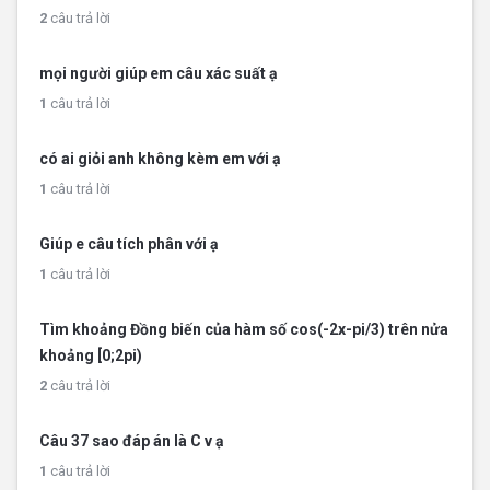
2
câu trả lời
mọi người giúp em câu xác suất ạ
1
câu trả lời
có ai giỏi anh không kèm em với ạ
1
câu trả lời
Giúp e câu tích phân với ạ
1
câu trả lời
Tìm khoảng Đồng biến của hàm số cos(-2x-pi/3) trên nửa
khoảng [0;2pi)
2
câu trả lời
Câu 37 sao đáp án là C v ạ
1
câu trả lời