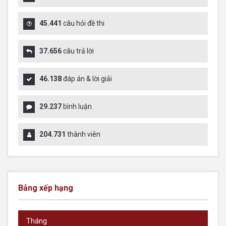
45.441
câu hỏi đề thi
37.656
câu trả lời
46.138
đáp án & lời giải
29.237
bình luận
204.731
thành viên
Bảng xếp hạng
Tháng