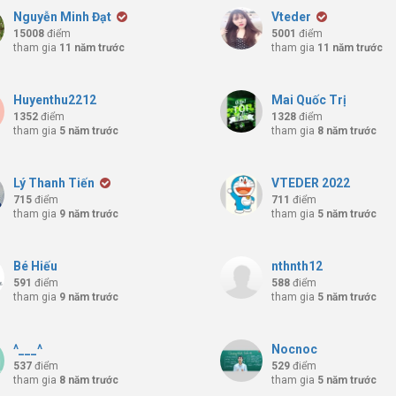
Nguyễn Minh Đạt
Vteder
15008
điểm
5001
điểm
tham gia
11 năm trước
tham gia
11 năm trước
Huyenthu2212
Mai Quốc Trị
1352
điểm
1328
điểm
tham gia
5 năm trước
tham gia
8 năm trước
Lý Thanh Tiến
VTEDER 2022
715
điểm
711
điểm
tham gia
9 năm trước
tham gia
5 năm trước
Bé Hiếu
nthnth12
591
điểm
588
điểm
tham gia
9 năm trước
tham gia
5 năm trước
^___^
Nocnoc
537
điểm
529
điểm
tham gia
8 năm trước
tham gia
5 năm trước