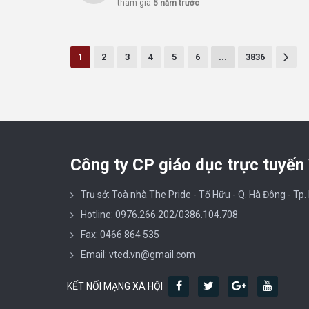
tham gia
5 năm trước
1
2
3
4
5
6
...
3836
Công ty CP giáo dục trực tuyến
Trụ sở: Toà nhà The Pride - Tố Hữu - Q. Hà Đông - Tp.
Hotline: 0976.266.202/0386.104.708
Fax: 0466 864 535
Email: vted.vn@gmail.com
KẾT NỐI MẠNG XÃ HỘI