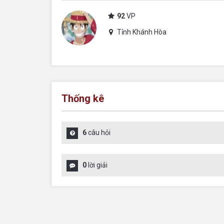
92
VP
Tỉnh Khánh Hòa
Thống kê
6
câu hỏi
0
lời giải