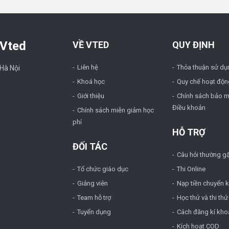
 Vted
VỀ VTED
QUY ĐỊNH
Liên hệ
Thỏa thuận sử dụ
 Hà Nội
Khoá học
Quy chế hoạt độn
Giới thiệu
Chính sách bảo m
Điều khoản
Chính sách miễn giảm học
phí
HỖ TRỢ
ĐỐI TÁC
Câu hỏi thường g
Tổ chức giáo dục
Thi Online
Giảng viên
Nạp tiền chuyển 
Team hỗ trợ
Học thử và thi thử
Tuyển dụng
Cách đăng kí kho
Kích hoạt COD