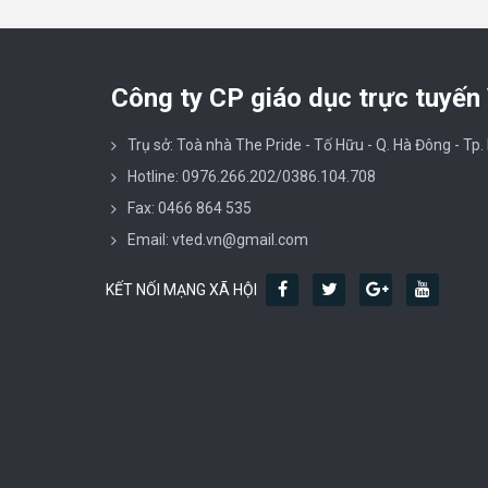
Công ty CP giáo dục trực tuyến
Trụ sở: Toà nhà The Pride - Tố Hữu - Q. Hà Đông - Tp.
Hotline: 0976.266.202/0386.104.708
Fax: 0466 864 535
Email: vted.vn@gmail.com
KẾT NỐI MẠNG XÃ HỘI