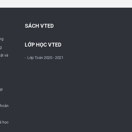
SÁCH VTED
ng
LỚP HỌC VTED
g
ật và
Lớp Toán 2020 - 2021
ặp
khoản
á học