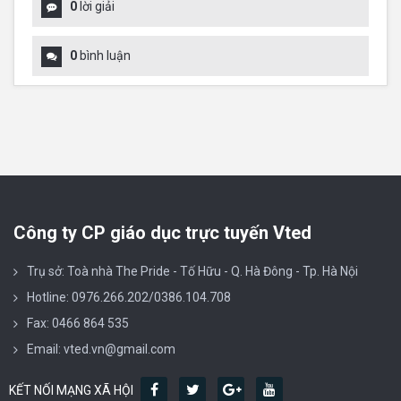
0
lời giải
0
bình luận
Công ty CP giáo dục trực tuyến Vted
Trụ sở: Toà nhà The Pride - Tố Hữu - Q. Hà Đông - Tp. Hà Nội
Hotline: 0976.266.202/0386.104.708
Fax: 0466 864 535
Email: vted.vn@gmail.com
KẾT NỐI MẠNG XÃ HỘI