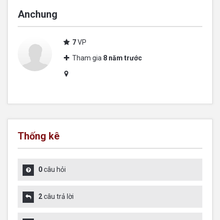
Anchung
7
VP
Tham gia
8 năm trước
Thống kê
0
câu hỏi
2
câu trả lời