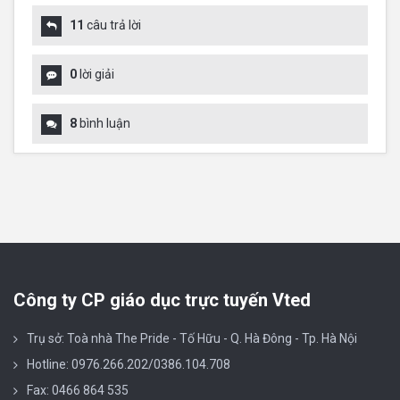
11
câu trả lời
0
lời giải
8
bình luận
Công ty CP giáo dục trực tuyến Vted
Trụ sở: Toà nhà The Pride - Tố Hữu - Q. Hà Đông - Tp. Hà Nội
Hotline: 0976.266.202/0386.104.708
Fax: 0466 864 535