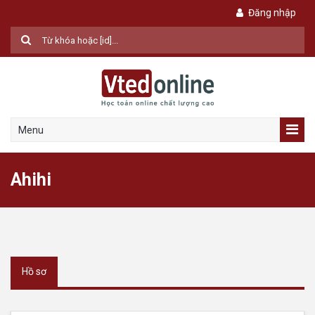
Đăng nhập
Menu
Ahihi
Hồ sơ