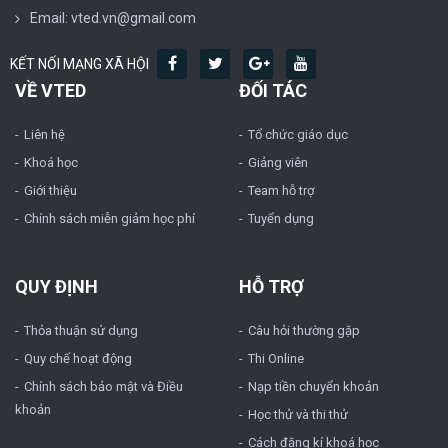
Email: vted.vn@gmail.com
KẾT NỐI MẠNG XÃ HỘI
VỀ VTED
ĐỐI TÁC
Liên hệ
Tổ chức giáo dục
Khoá học
Giảng viên
Giới thiệu
Team hỗ trợ
Chính sách miễn giảm học phí
Tuyển dụng
QUY ĐỊNH
HỖ TRỢ
Thỏa thuận sử dụng
Câu hỏi thường gặp
Quy chế hoạt động
Thi Online
Chính sách bảo mật và Điều
Nạp tiền chuyển khoản
khoản
Học thử và thi thử
Cách đăng kí khoá học