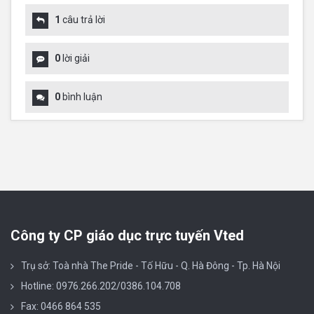
1
câu trả lời
0
lời giải
0
bình luận
Công ty CP giáo dục trực tuyến Vted
Trụ sở: Toà nhà The Pride - Tố Hữu - Q. Hà Đông - Tp. Hà Nội
Hotline: 0976.266.202/0386.104.708
Fax: 0466 864 535