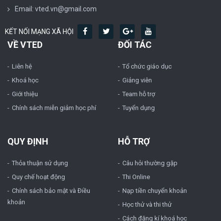
Email: vted.vn@gmail.com
KẾT NỐI MẠNG XÃ HỘI
VỀ VTED
ĐỐI TÁC
Liên hệ
Tổ chức giáo dục
Khoá học
Giảng viên
Giới thiệu
Team hỗ trợ
Chính sách miễn giảm học phí
Tuyển dụng
QUY ĐỊNH
HỖ TRỢ
Thỏa thuận sử dụng
Câu hỏi thường gặp
Quy chế hoạt động
Thi Online
Chính sách bảo mật và Điều
Nạp tiền chuyển khoản
khoản
Học thử và thi thử
Cách đăng kí khoá học