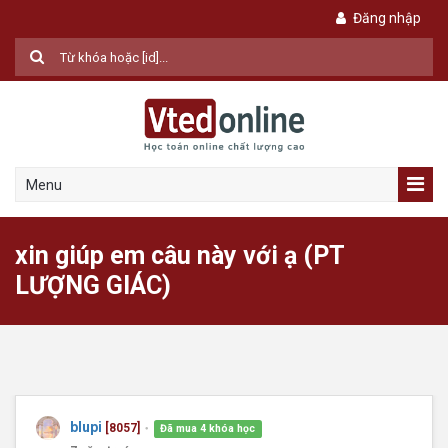
Đăng nhập
Menu
xin giúp em câu này với ạ (PT
LƯỢNG GIÁC)
blupi
[8057]
Đã mua 4 khóa học
●