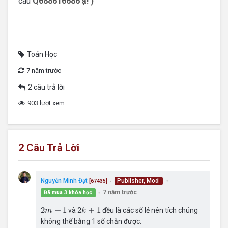
câu
Q688616686 ạ! )
Toán Học
7 năm trước
2 câu trả lời
903 lượt xem
2
Câu Trả Lời
Nguyễn Minh Đạt
Publisher, Mod
[67435]
●
●
7 năm trước
Đã mua 3 khóa học
●
2
k
+
1
2
m
+
1
2
+
1
2
+
1
và
đều là các số lẻ nên tích chúng
m
k
không thể bằng 1 số chẵn được.