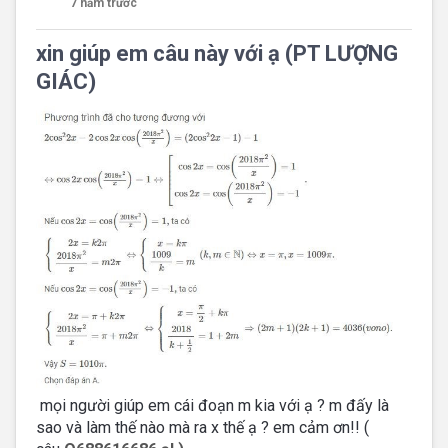
7 năm trước
xin giúp em câu này với ạ (PT LƯỢNG
GIÁC)
mọi người giúp em cái đoạn m kia với ạ ? m đấy là
sao và làm thế nào mà ra x thế ạ ? em cảm ơn!! (