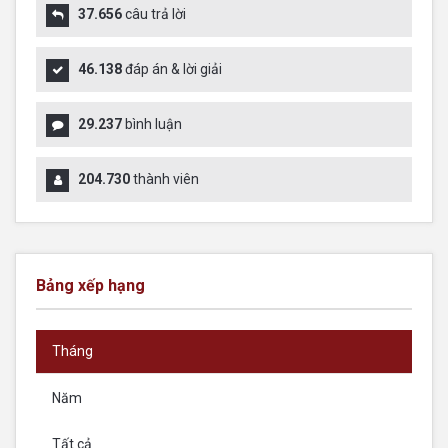
37.656
câu trả lời
46.138
đáp án & lời giải
29.237
bình luận
204.730
thành viên
Bảng xếp hạng
Tháng
Năm
Tất cả