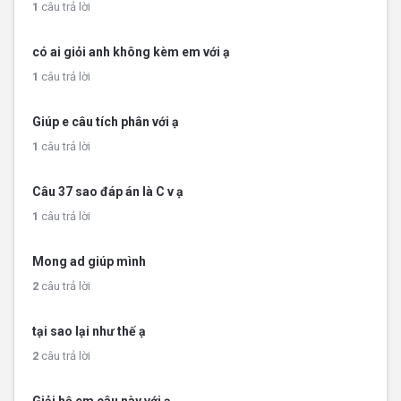
1
câu trả lời
có ai giỏi anh không kèm em với ạ
1
câu trả lời
Giúp e câu tích phân với ạ
1
câu trả lời
Câu 37 sao đáp án là C v ạ
1
câu trả lời
Mong ad giúp mình
2
câu trả lời
tại sao lại như thế ạ
2
câu trả lời
Giải hộ em câu này với ạ