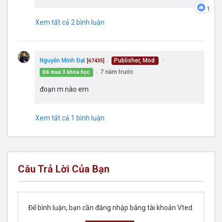
1
Xem tất cả 2 bình luận
Nguyễn Minh Đạt
Publisher, Mod
[67435]
●
●
7 năm trước
Đã mua 3 khóa học
●
đoạn m nào em
Xem tất cả 1 bình luận
Câu Trả Lời Của Bạn
Để bình luận, bạn cần đăng nhập bằng tài khoản Vted.