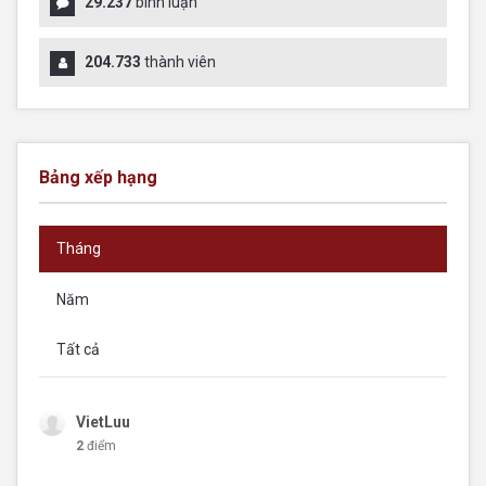
29.237
bình luận
204.733
thành viên
Bảng xếp hạng
Tháng
Năm
Tất cả
VietLuu
2
điểm