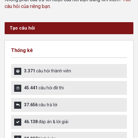
câu hỏi của riêng bạn
.
Tạo câu hỏi
Thống kê
3.371
câu hỏi thành viên
45.441
câu hỏi đề thi
37.656
câu trả lời
46.138
đáp án & lời giải