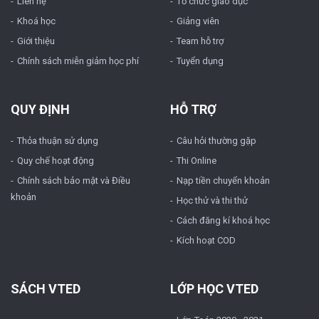
Liên hệ
Tổ chức giáo dục
Khoá học
Giảng viên
Giới thiệu
Team hỗ trợ
Chính sách miễn giảm học phí
Tuyển dụng
QUY ĐỊNH
HỖ TRỢ
Thỏa thuận sử dụng
Câu hỏi thường gặp
Quy chế hoạt động
Thi Online
Chính sách bảo mật và Điều
Nạp tiền chuyển khoản
khoản
Học thử và thi thử
Cách đăng kí khoá học
Kích hoạt COD
SÁCH VTED
LỚP HỌC VTED