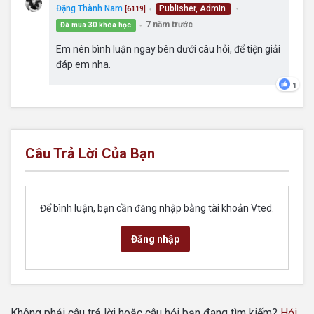
Đặng Thành Nam
Publisher, Admin
[6119]
●
●
7 năm trước
Đã mua 30 khóa học
●
Em nên bình luận ngay bên dưới câu hỏi, để tiện giải
đáp em nha.
1
Câu Trả Lời Của Bạn
Để bình luận, bạn cần đăng nhập bằng tài khoản Vted.
Đăng nhập
Không phải câu trả lời hoặc câu hỏi bạn đang tìm kiếm?
Hỏi