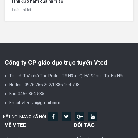
Tính đạo hàm của hàm số
1
câu trả lời
Công ty CP giáo dục trực tuyến Vted
Trụ sở: Toà nhà The Pride - Tố Hữu - Q. Hà Đông - Tp. Hà Nội
Hotline: 0976.266.202/0386.104.708
Fax: 0466 864 535
Email: vted.vn@gmail.com
KẾT NỐI MẠNG XÃ HỘI
VỀ VTED
ĐỐI TÁC