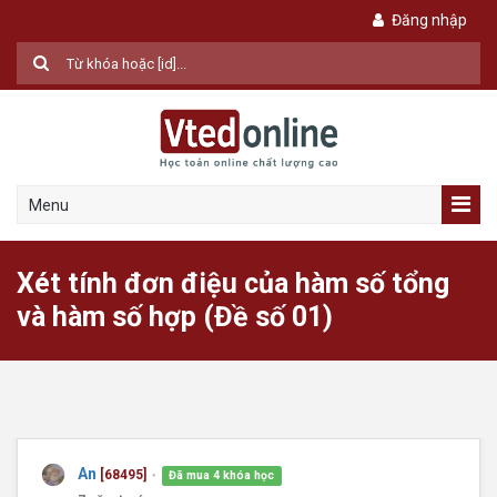
Đăng nhập
Menu
Xét tính đơn điệu của hàm số tổng
và hàm số hợp (Đề số 01)
An
[68495]
Đã mua 4 khóa học
●