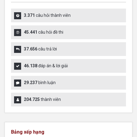
3.371
câu hỏi thành viên
45.441
câu hỏi đề thi
37.656
câu trả lời
46.138
đáp án & lời giải
29.237
bình luận
204.725
thành viên
Bảng xếp hạng