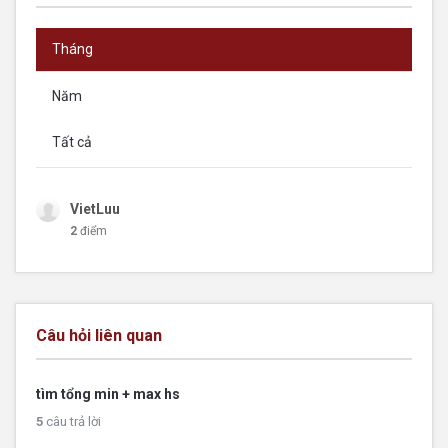
Tháng
Năm
Tất cả
VietLuu
2
điểm
Câu hỏi liên quan
tìm tổng min + max hs
5
câu trả lời