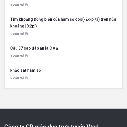
1
câu trả lời
Tìm khoảng Đồng biến của hàm số cos(-2x-pi/3) trên nửa
khoảng [0;2pi)
2
câu trả lời
Câu 37 sao đáp án là C v ạ
1
câu trả lời
khảo sát hàm số
2
câu trả lời
Công ty CP giáo dục trực tuyến Vted