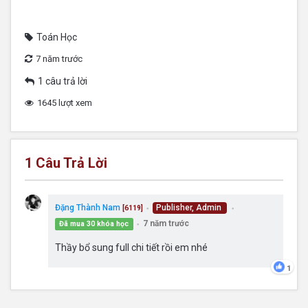
Toán Học
7 năm trước
1 câu trả lời
1645 lượt xem
1
Câu Trả Lời
Đặng Thành Nam
Publisher, Admin
[6119]
●
●
7 năm trước
Đã mua 30 khóa học
●
Thầy bổ sung full chi tiết rồi em nhé
1