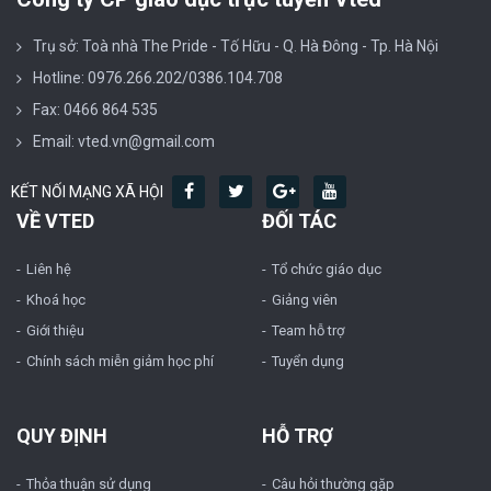
Trụ sở: Toà nhà The Pride - Tố Hữu - Q. Hà Đông - Tp. Hà Nội
Hotline: 0976.266.202/0386.104.708
Fax: 0466 864 535
Email: vted.vn@gmail.com
KẾT NỐI MẠNG XÃ HỘI
VỀ VTED
ĐỐI TÁC
Liên hệ
Tổ chức giáo dục
Khoá học
Giảng viên
Giới thiệu
Team hỗ trợ
Chính sách miễn giảm học phí
Tuyển dụng
QUY ĐỊNH
HỖ TRỢ
Thỏa thuận sử dụng
Câu hỏi thường gặp