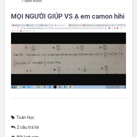
7 năm trước
MỌI NGƯỜI GIÚP VS Ạ em camon hihi
Toán Học
2 câu trả lời
806 lượt xem