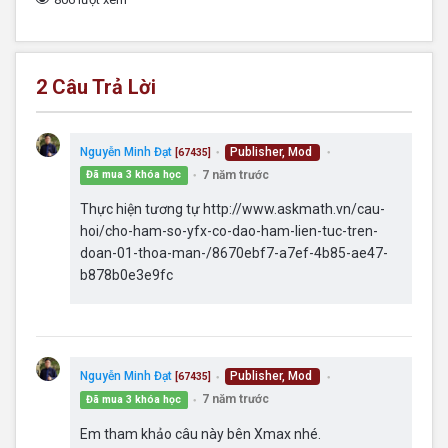
2
Câu Trả Lời
Nguyễn Minh Đạt
Publisher, Mod
[67435]
●
●
7 năm trước
Đã mua 3 khóa học
●
Thực hiện tương tự http://www.askmath.vn/cau-
hoi/cho-ham-so-yfx-co-dao-ham-lien-tuc-tren-
doan-01-thoa-man-/8670ebf7-a7ef-4b85-ae47-
b878b0e3e9fc
Nguyễn Minh Đạt
Publisher, Mod
[67435]
●
●
7 năm trước
Đã mua 3 khóa học
●
Em tham khảo câu này bên Xmax nhé.