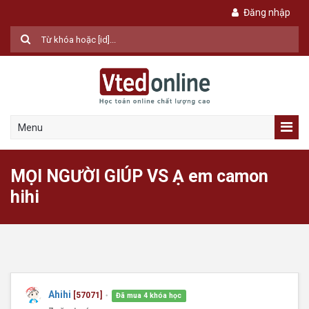
Đăng nhập
Menu
MỌI NGƯỜI GIÚP VS Ạ em camon
hihi
Ahihi
[57071]
Đã mua 4 khóa học
●