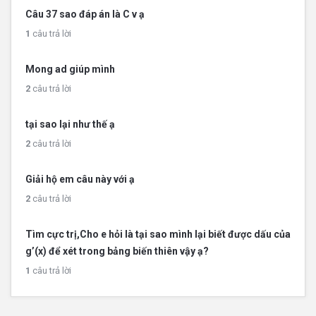
Câu 37 sao đáp án là C v ạ
1
câu trả lời
Mong ad giúp mình
2
câu trả lời
tại sao lại như thế ạ
2
câu trả lời
Giải hộ em câu này với ạ
2
câu trả lời
Tìm cực trị,Cho e hỏi là tại sao mình lại biết được dấu của
g’(x) để xét trong bảng biến thiên vậy ạ?
1
câu trả lời