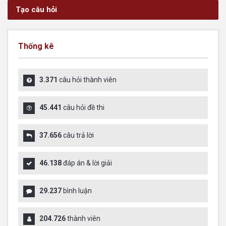
Tạo câu hỏi
Thống kê
3.371
câu hỏi thành viên
45.441
câu hỏi đề thi
37.656
câu trả lời
46.138
đáp án & lời giải
29.237
bình luận
204.726
thành viên