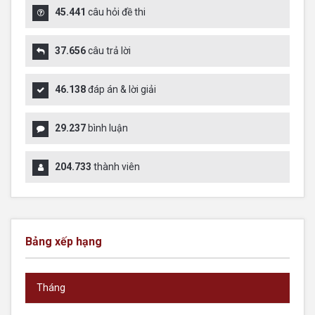
45.441
câu hỏi đề thi
37.656
câu trả lời
46.138
đáp án & lời giải
29.237
bình luận
204.733
thành viên
Bảng xếp hạng
Tháng