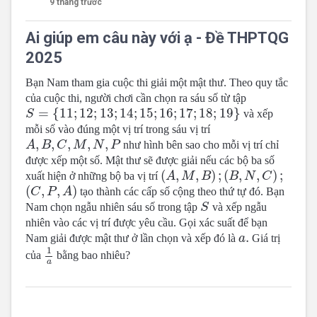
9 tháng trước
Ai giúp em câu này với ạ - Đề THPTQG
2025
Bạn Nam tham gia cuộc thi giải một mật thư. Theo quy tắc
của cuộc thi, người chơi cần chọn ra sáu số từ tập
S
=
{
11
;
12
;
13
;
14
;
15
;
16
;
17
;
18
;
19
}
=
{
11
;
12
;
13
;
14
;
15
;
16
;
17
;
18
;
19
}
S
và xếp
mỗi số vào đúng một vị trí trong sáu vị trí
A
,
B
,
C
,
M
,
N
,
P
,
,
,
,
,
A
B
C
M
N
P
như hình bên sao cho mỗi vị trí chỉ
được xếp một số. Mật thư sẽ được giải nếu các bộ ba số
(
A
,
M
,
B
)
;
(
B
,
N
,
C
)
;
(
,
,
)
;
(
,
,
)
;
xuất hiện ở những bộ ba vị trí
A
M
B
B
N
C
(
C
,
P
,
A
)
(
,
,
)
C
P
A
tạo thành các cấp số cộng theo thứ tự đó. Bạn
S
Nam chọn ngẫu nhiên sáu số trong tập
S
và xếp ngẫu
nhiên vào các vị trí được yêu cầu. Gọi xác suất để bạn
a
.
.
Nam giải được mật thư ở lần chọn và xếp đó là
a
Giá trị
1
a
1
của
bằng bao nhiêu?
a