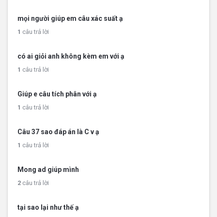
mọi người giúp em câu xác suất ạ
1
câu trả lời
có ai giỏi anh không kèm em với ạ
1
câu trả lời
Giúp e câu tích phân với ạ
1
câu trả lời
Câu 37 sao đáp án là C v ạ
1
câu trả lời
Mong ad giúp mình
2
câu trả lời
tại sao lại như thế ạ