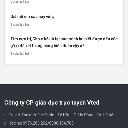
2
câu trả lời
Giải hộ em câu này với ạ
2
câu trả lời
Tìm cực trị,Cho e hỏi là tại sao mình lại biết được dấu của
g’(x) để xét trong bảng biến thiên vậy ạ?
1
câu trả lời
Công ty CP giáo dục trực tuyến Vted
Trụ sở: Toà nhà The Pride - Tố Hữu - Q. Hà Đông - Tp. Hà Nội
Hotline: 0976.266.202/0386.104.708