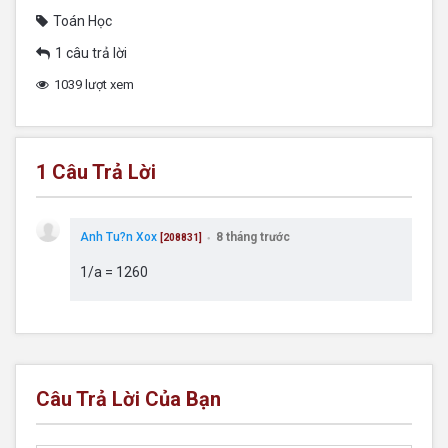
Toán Học
1 câu trả lời
1039 lượt xem
1
Câu Trả Lời
Anh Tu?n Xox
8 tháng trước
[208831]
●
1/a = 1260
Câu Trả Lời Của Bạn