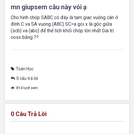
mn giupsem câu này vói ạ
Cho hinh chóp SABC có đáy là tam giac vuông cân ở
đỉnh C va SA vuong (ABC) SC=a goi x là góc giữa
(scb) va (abc) để thể tích khối chóp lón nhất Gía trị
cosx bằng ??
Toán Học
0 câu trả lời
814 lượt xem
0
Câu Trả Lời