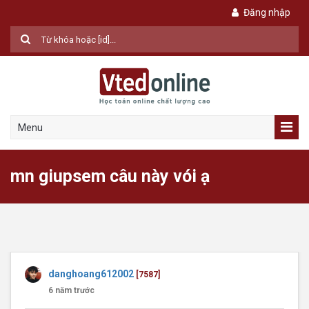
Đăng nhập
Menu
mn giupsem câu này vói ạ
danghoang612002
[7587]
6 năm trước