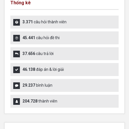
Thống kê
3.371
câu hỏi thành viên
45.441
câu hỏi đề thi
37.656
câu trả lời
46.138
đáp án & lời giải
29.237
bình luận
204.728
thành viên