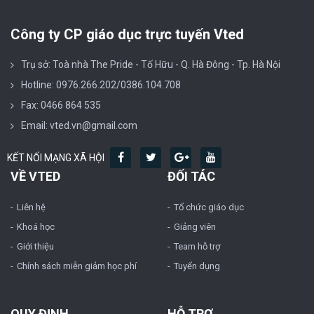
Công ty CP giáo dục trực tuyến Vted
Trụ sở: Toà nhà The Pride - Tố Hữu - Q. Hà Đông - Tp. Hà Nội
Hotline: 0976.266.202/0386.104.708
Fax: 0466 864 535
Email: vted.vn@gmail.com
KẾT NỐI MẠNG XÃ HỘI
VỀ VTED
ĐỐI TÁC
Liên hệ
Tổ chức giáo dục
Khoá học
Giảng viên
Giới thiệu
Team hỗ trợ
Chính sách miễn giảm học phí
Tuyển dụng
QUY ĐỊNH
HỖ TRỢ