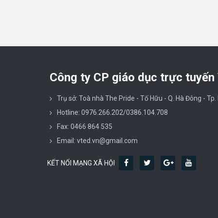
Công ty CP giáo dục trực tuyến
Trụ sở: Toà nhà The Pride - Tố Hữu - Q. Hà Đông - Tp.
Hotline: 0976.266.202/0386.104.708
Fax: 0466 864 535
Email: vted.vn@gmail.com
KẾT NỐI MẠNG XÃ HỘI