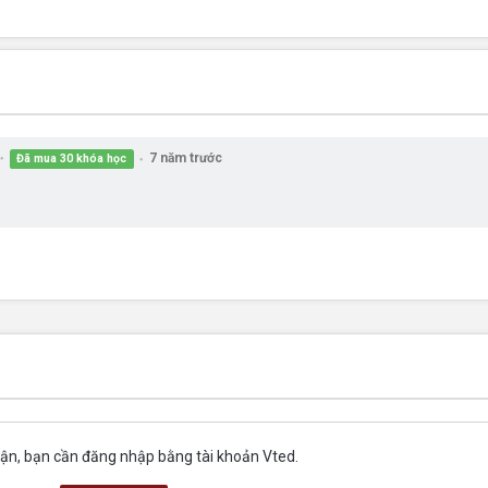
7 năm trước
Đã mua 30 khóa học
●
●
uận, bạn cần đăng nhập bằng tài khoản Vted.