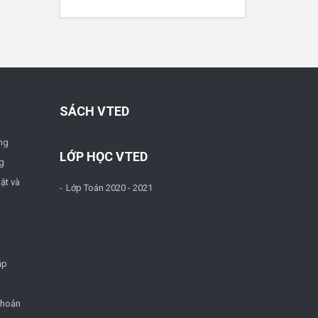
SÁCH VTED
ng
LỚP HỌC VTED
g
ật và
Lớp Toán 2020 - 2021
ặp
khoản