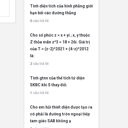
Tính diện tích của hình phẳng giới
hạn bởi các đường thẳng
0
câu trả lời
Cho số phức z = x + yi ; x, y thuộc
Z thỏa mãn z^3 = 18 + 26i. Giá trị
của T = (z-2)^2021 + (4-z)^2012
là:
2
câu trả lời
Tính gtnn của thể tích tứ diện
SKBC khi S thay đổi.
1
câu trả lời
Cho em hỏi thiết diện được tạo ra
có phải là đường tròn ngoại tiếp
tam giác SAB không ạ