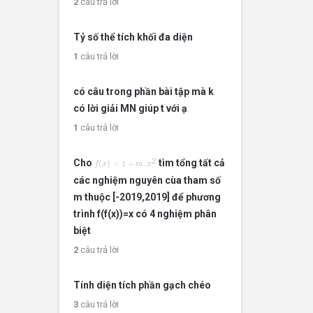
2
câu trả lời
Tỷ số thể tích khối đa diện
1
câu trả lời
có câu trong phần bài tập mà k
có lời giải MN giúp t với ạ
1
câu trả lời
f
(
x
)
=
1
+
m
.
x
2
2
Cho
tìm tổng tất cả
(
)
=
1
+
.
f
x
m
x
các nghiệm nguyên cùa tham số
m thuộc [-2019,2019] để phương
trình f(f(x))=x có 4 nghiệm phân
biệt
2
câu trả lời
Tính diện tích phần gạch chéo
3
câu trả lời