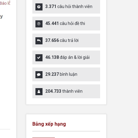
3.371
câu hỏi thành viên
45.441
câu hỏi đề thi
37.656
câu trả lời
46.138
đáp án & lời giải
29.237
bình luận
204.733
thành viên
Bảng xếp hạng