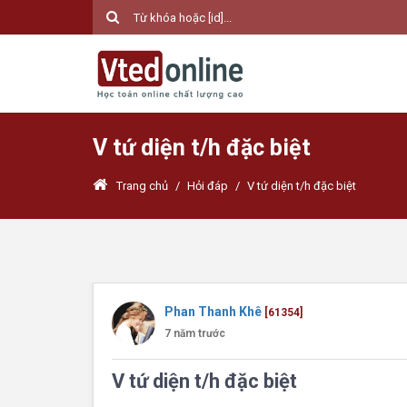
V tứ diện t/h đặc biệt
Trang chủ
/
Hỏi đáp
/
V tứ diện t/h đặc biệt
Phan Thanh Khê
[61354]
7 năm trước
V tứ diện t/h đặc biệt