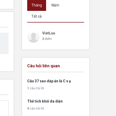
Tháng
Năm
Tất cả
VietLuu
2
điểm
Câu hỏi liên quan
Câu 37 sao đáp án là C v ạ
1
câu trả lời
Thể tích khối đa diện
0
câu trả lời