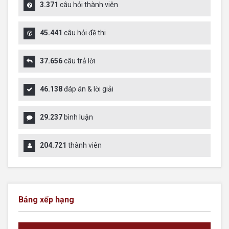
3.371
câu hỏi thành viên
45.441
câu hỏi đề thi
37.656
câu trả lời
46.138
đáp án & lời giải
29.237
bình luận
204.721
thành viên
Bảng xếp hạng