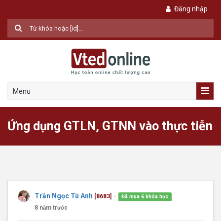
Đăng nhập
Menu
Ứng dụng GTLN, GTNN vào thực tiễn
Trần Ngọc Tú Anh
[8683]
Đã mua 6 khóa học
●
8 năm trước