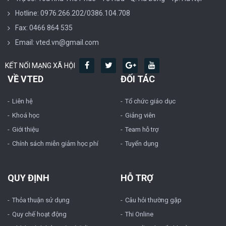
Hotline: 0976.266.202/0386.104.708
Fax: 0466 864 535
Email: vted.vn@gmail.com
KẾT NỐI MẠNG XÃ HỘI
VỀ VTED
ĐỐI TÁC
Liên hệ
Tổ chức giáo dục
Khoá học
Giảng viên
Giới thiệu
Team hỗ trợ
Chính sách miễn giảm học phí
Tuyển dụng
QUY ĐỊNH
HỖ TRỢ
Thỏa thuận sử dụng
Câu hỏi thường gặp
Quy chế hoạt động
Thi Online