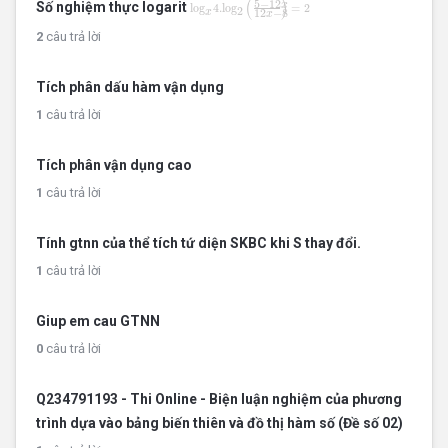
(
)
5
−
12
Số nghiệm thực logarit
x
log
4.
log
=
2
2
12
−
8
x
x
2
câu trả lời
Tích phân dấu hàm vận dụng
1
câu trả lời
Tích phân vận dụng cao
1
câu trả lời
Tính gtnn của thể tích tứ diện SKBC khi S thay đổi.
1
câu trả lời
Giup em cau GTNN
0
câu trả lời
Q234791193 - Thi Online - Biện luận nghiệm của phương
trình dựa vào bảng biến thiên và đồ thị hàm số (Đề số 02)