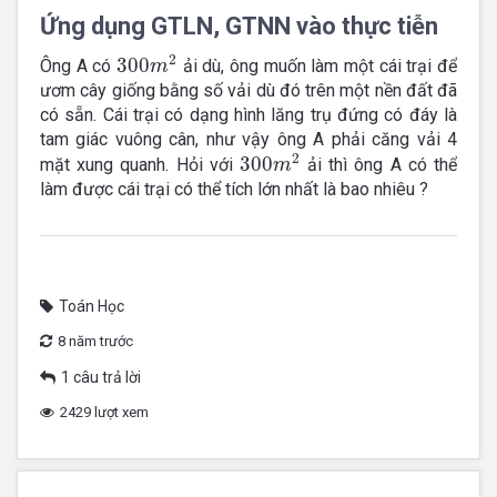
Ứng dụng GTLN, GTNN vào thực tiễn
300
m
2
2
300
Ông A có
ải dù, ông muốn làm một cái trại để
m
ươm cây giống bằng số vải dù đó trên một nền đất đã
có sẵn. Cái trại có dạng hình lăng trụ đứng có đáy là
tam giác vuông cân, như vậy ông A phải căng vải 4
300
m
2
2
300
mặt xung quanh. Hỏi với
ải thì ông A có thể
m
làm được cái trại có thể tích lớn nhất là bao nhiêu ?
Toán Học
8 năm trước
1 câu trả lời
2429 lượt xem