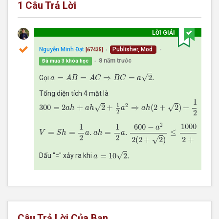
1
Câu Trả Lời
LỜI GIẢI
Nguyễn Minh Đạt
Publisher, Mod
[67435]
●
●
8 năm trước
Đã mua 3 khóa học
●
a
=
A
B
=
A
C
⇒
B
C
=
a
2
.
√
=
=
⇒
=
2
.
Gọi
a
A
B
A
C
B
C
a
Tổng diện tích 4 mặt là
300
=
2
a
h
+
a
h
2
+
1
2
a
2
⇒
a
h
(
2
+
2
)
+
1
2
a
2
=
300.
1
1
2
2
√
√
300
=
2
+
2
+
⇒
(
2
+
2
)
+
=
a
h
a
h
a
a
h
a
2
2
V
=
S
h
=
1
2
a
.
a
h
=
1
2
a
.
600
−
a
2
2
(
2
+
2
)
≤
1000
2
2
+
2
=
1000
2
√
1000
2
1
1
600
−
a
=
=
.
=
.
≤
=
V
S
h
a
a
h
a
2
2
√
2
+
2
√
2
(
2
+
2
)
a
=
10
2
.
√
=
10
2
.
Dấu "=" xảy ra khi
a
Câu Trả Lời Của Bạn