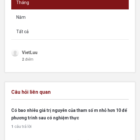
Tháng
Năm
Tất cả
VietLuu
2
điểm
Câu hỏi liên quan
Có bao nhiêu giá trị nguyên của tham số m nhỏ hơn 10 để
phương trình sau có nghiệm thực
1
câu trả lời
log
x
4.
log
2
(
5
−
12
x
12
x
−
8
)
=
2