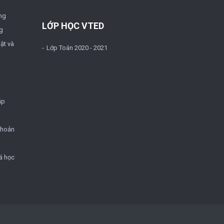
ng
LỚP HỌC VTED
g
ật và
Lớp Toán 2020 - 2021
ặp
khoản
á học