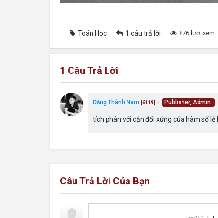
Toán Học
1 câu trả lời
876 lượt xem
1
Câu Trả Lời
Đặng Thành Nam
Publisher, Admin
[6119]
●
tích phân với cận đối xứng của hàm số lẻ
Câu Trả Lời Của Bạn