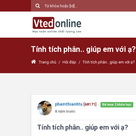
Tính tích phân.. giúp em với ạ?
Trang chủ
/
Hỏi đáp
/
Tính tích phân.. giúp em với ạ?
phamthianhtu
[68171]
Đã mua 2 khóa học
●
8 năm trước
Tính tích phân.. giúp em với ạ?