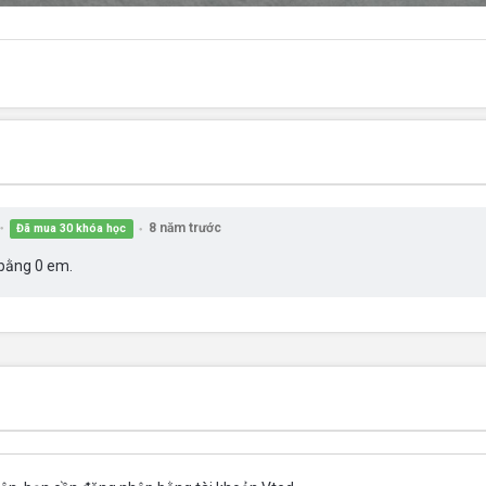
8 năm trước
Đã mua 30 khóa học
●
●
 bằng 0 em.