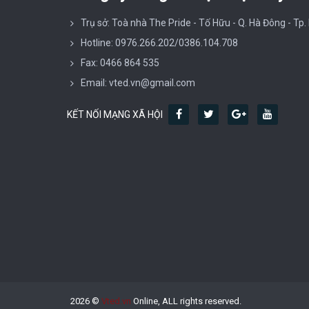
Trụ sở: Toà nhà The Pride - Tố Hữu - Q. Hà Đông - Tp.
Hotline: 0976.266.202/0386.104.708
Fax: 0466 864 535
Email: vted.vn@gmail.com
KẾT NỐI MẠNG XÃ HỘI
2026 ©
Vted.vn
Online, ALL rights reserved.