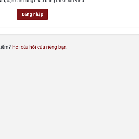
uận, bạn cần đăng nhập bằng tài khoản Vted.
Đăng nhập
 kiếm?
Hỏi câu hỏi của riêng bạn
.