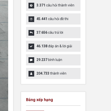
3.371
câu hỏi thành viên
45.441
câu hỏi đề thi
37.656
câu trả lời
46.138
đáp án & lời giải
29.237
bình luận
204.733
thành viên
Bảng xếp hạng