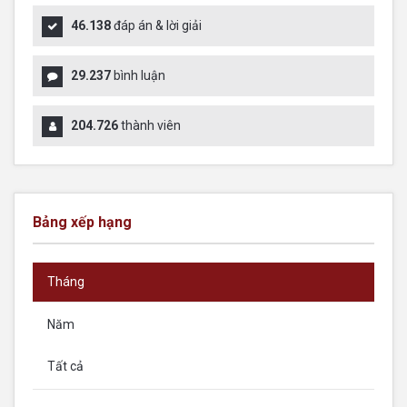
46.138
đáp án & lời giải
29.237
bình luận
204.726
thành viên
Bảng xếp hạng
Tháng
Năm
Tất cả