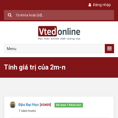
Đăng nhập
Menu
Tính giá trị của 2m-n
Đậu Đại Học
[43405]
Đã mua 1 khóa học
●
7 năm trước