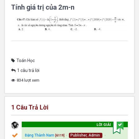
Tính giá trị của 2m-n
Toán Học
1 câu trả lời
834 lượt xem
1
Câu Trả Lời
LỜI GIẢI
Đặng Thành Nam
Publisher, Admin
[6119]
●
●