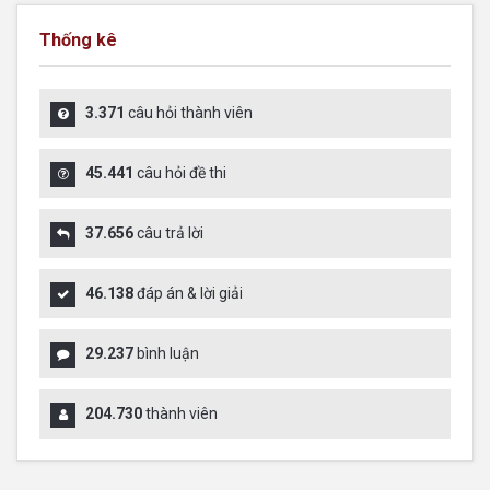
Thống kê
3.371
câu hỏi thành viên
45.441
câu hỏi đề thi
37.656
câu trả lời
46.138
đáp án & lời giải
29.237
bình luận
204.730
thành viên