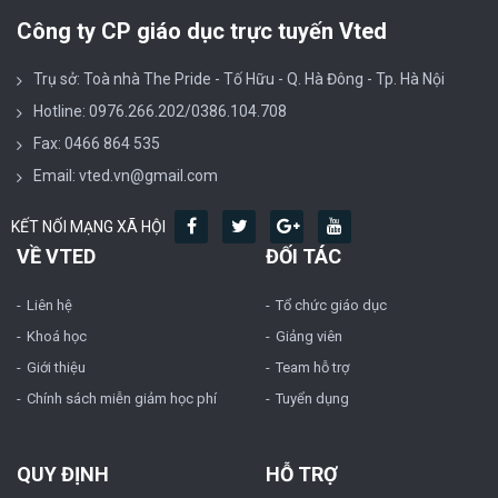
Công ty CP giáo dục trực tuyến Vted
Trụ sở: Toà nhà The Pride - Tố Hữu - Q. Hà Đông - Tp. Hà Nội
Hotline: 0976.266.202/0386.104.708
Fax: 0466 864 535
Email: vted.vn@gmail.com
KẾT NỐI MẠNG XÃ HỘI
VỀ VTED
ĐỐI TÁC
Liên hệ
Tổ chức giáo dục
Khoá học
Giảng viên
Giới thiệu
Team hỗ trợ
Chính sách miễn giảm học phí
Tuyển dụng
QUY ĐỊNH
HỖ TRỢ