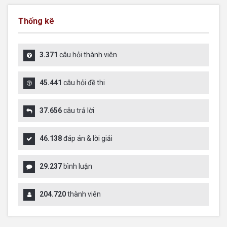
Thống kê
3.371
câu hỏi thành viên
45.441
câu hỏi đề thi
37.656
câu trả lời
46.138
đáp án & lời giải
29.237
bình luận
204.720
thành viên