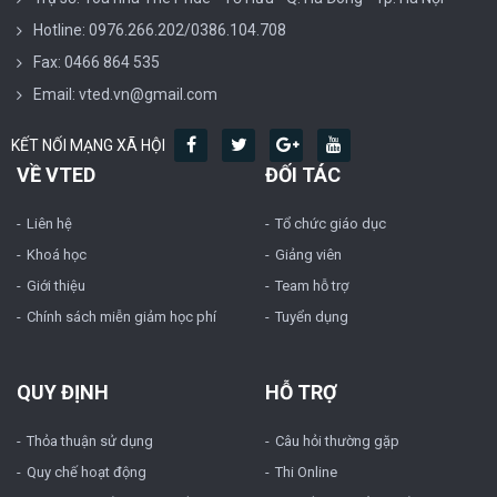
Hotline: 0976.266.202/0386.104.708
Fax: 0466 864 535
Email: vted.vn@gmail.com
KẾT NỐI MẠNG XÃ HỘI
VỀ VTED
ĐỐI TÁC
Liên hệ
Tổ chức giáo dục
Khoá học
Giảng viên
Giới thiệu
Team hỗ trợ
Chính sách miễn giảm học phí
Tuyển dụng
QUY ĐỊNH
HỖ TRỢ
Thỏa thuận sử dụng
Câu hỏi thường gặp
Quy chế hoạt động
Thi Online