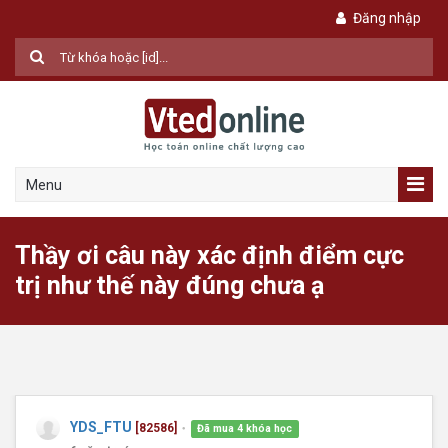
Đăng nhập
Menu
Thầy ơi câu này xác định điểm cực
trị như thế này đúng chưa ạ
YDS_FTU
[82586]
Đã mua 4 khóa học
●