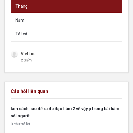
Tháng
Năm
Tất cả
VietLuu
2
điểm
Câu hỏi liên quan
làm cách nào để ra đc đạo hàm 2 vế vậy ạ trong bài hàm
số logarit
3
câu trả lời