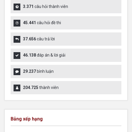
3.371
câu hỏi thành viên
45.441
câu hỏi đề thi
37.656
câu trả lời
46.138
đáp án & lời giải
29.237
bình luận
204.725
thành viên
Bảng xếp hạng