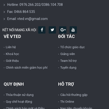
Hotline: 0976.266.202/0386.104.708
Fax: 0466 864 535
Email: vted.vn@gmail.com
KẾT NỐI MẠNG XÃ HỘI
VỀ VTED
ĐỐI TÁC
Liên hệ
Tổ chức giáo dục
Khoá học
Giảng viên
Giới thiệu
Team hỗ trợ
Chính sách miễn giảm học phí
Tuyển dụng
QUY ĐỊNH
HỖ TRỢ
Thỏa thuận sử dụng
Câu hỏi thường gặp
Quy chế hoạt động
Thi Online
Chính sách bảo mật và Điều
Nạp tiền chuyển khoản