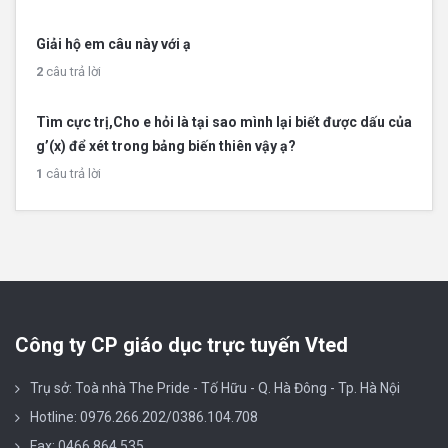
Giải hộ em câu này với ạ
2
câu trả lời
Tìm cực trị,Cho e hỏi là tại sao mình lại biết được dấu của
g’(x) để xét trong bảng biến thiên vậy ạ?
1
câu trả lời
Công ty CP giáo dục trực tuyến Vted
Trụ sở: Toà nhà The Pride - Tố Hữu - Q. Hà Đông - Tp. Hà Nội
Hotline: 0976.266.202/0386.104.708
Fax: 0466 864 535