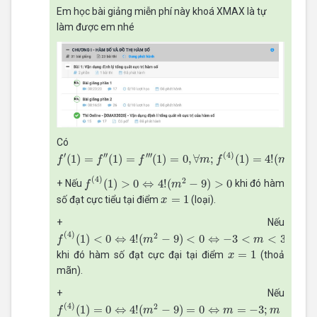
Em học bài giảng miễn phí này khoá XMAX là tự
làm được em nhé
Có
f
′
(
1
)
=
f
″
(
1
)
=
f
‴
(
1
)
=
0
,
∀
m
;
f
(
4
)
(
1
)
=
4
!
(
m
2
−
9
)
.
′
′′
′′′
(
4
)
2
(
1
)
=
(
1
)
=
(
1
)
=
0
,
∀
;
(
1
)
=
4
!
(
−
9
f
f
f
m
f
m
f
(
4
)
(
1
)
>
0
⇔
4
!
(
m
2
−
9
)
>
0
(
4
)
2
(
1
)
>
0
⇔
4
!
(
−
9
)
>
0
+ Nếu
khi đó hàm
f
m
x
=
1
=
1
số đạt cực tiểu tại điểm
(loại).
x
+ Nếu
f
(
4
)
(
1
)
<
0
⇔
4
!
(
m
2
−
9
)
<
0
⇔
−
3
<
m
<
3
(
4
)
2
(
1
)
<
0
⇔
4
!
(
−
9
)
<
0
⇔
−
3
<
<
3
f
m
m
x
=
1
=
1
khi đó hàm số đạt cực đại tại điểm
(thoả
x
mãn).
+ Nếu
f
(
4
)
(
1
)
=
0
⇔
4
!
(
m
2
−
9
)
=
0
⇔
m
=
−
3
;
m
=
3.
(
4
)
2
(
1
)
=
0
⇔
4
!
(
−
9
)
=
0
⇔
=
−
3
;
=
3.
f
m
m
m