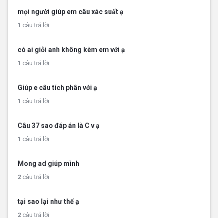
mọi người giúp em câu xác suất ạ
1
câu trả lời
có ai giỏi anh không kèm em với ạ
1
câu trả lời
Giúp e câu tích phân với ạ
1
câu trả lời
Câu 37 sao đáp án là C v ạ
1
câu trả lời
Mong ad giúp mình
2
câu trả lời
tại sao lại như thế ạ
2
câu trả lời