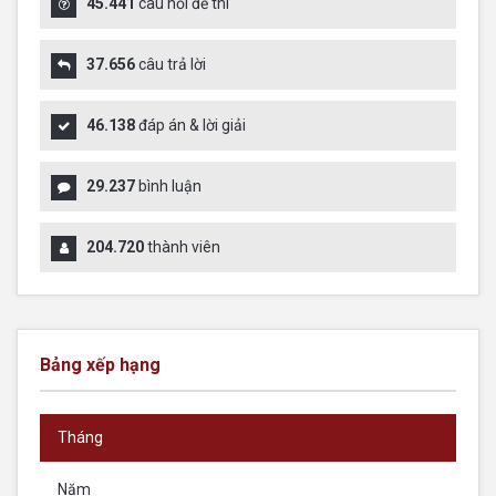
45.441
câu hỏi đề thi
37.656
câu trả lời
46.138
đáp án & lời giải
29.237
bình luận
204.720
thành viên
Bảng xếp hạng
Tháng
Năm