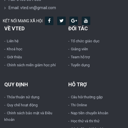
Email: vted.vn@gmail.com
KẾT NỐI MẠNG XÃ HỘI
VỀ VTED
ĐỐI TÁC
Liên hệ
Tổ chức giáo dục
Khoá học
Giảng viên
Giới thiệu
Team hỗ trợ
Chính sách miễn giảm học phí
Tuyển dụng
QUY ĐỊNH
HỖ TRỢ
Thỏa thuận sử dụng
Câu hỏi thường gặp
Quy chế hoạt động
Thi Online
Chính sách bảo mật và Điều
Nạp tiền chuyển khoản
khoản
Học thử và thi thử