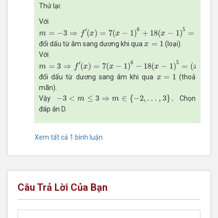
Thử lại:
Với
m
=
−
3
⇒
f
′
(
x
)
=
7
(
x
−
1
)
6
+
18
(
x
−
1
)
5
=
(
x
−
1
)
5
(
7
x
+
11
)
6
5
′
=
−
3
⇒
(
)
=
7
(
−
1
)
+
18
(
−
1
)
=
(
−
m
f
x
x
x
x
x
=
1
=
1
đổi dấu từ âm sang dương khi qua
(loại).
x
Với
m
=
3
⇒
f
′
(
x
)
=
7
(
x
−
1
)
6
−
18
(
x
−
1
)
5
=
(
x
−
1
)
5
(
−
7
x
−
25
)
6
5
5
′
=
3
⇒
(
)
=
7
(
−
1
)
−
18
(
−
1
)
=
(
−
1
)
m
f
x
x
x
x
x
=
1
=
1
đổi dấu từ dương sang âm khi qua
(thoả
x
mãn).
−
3
<
m
≤
3
⇒
m
∈
{
−
2
,
.
.
.
,
3
}
.
−
3
<
≤
3
⇒
∈
{
−
2
,
.
.
.
,
3
}
.
Vậy
Chọn
m
m
đáp án D.
Xem tất cả 1 bình luận
Câu Trả Lời Của Bạn