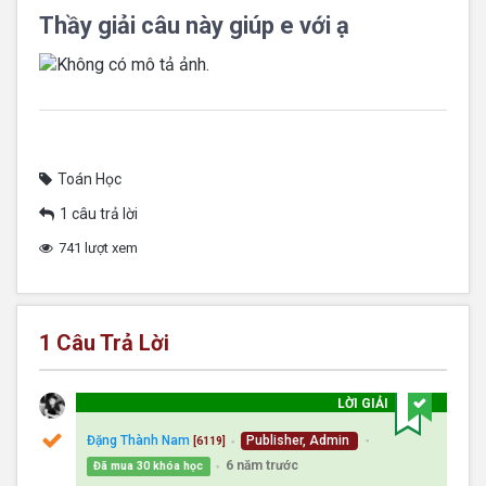
Thầy giải câu này giúp e với ạ
Toán Học
1 câu trả lời
741 lượt xem
1
Câu Trả Lời
LỜI GIẢI
Đặng Thành Nam
Publisher, Admin
[6119]
●
●
6 năm trước
Đã mua 30 khóa học
●