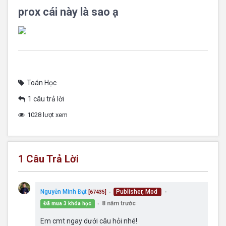
prox cái này là sao ạ
Toán Học
1 câu trả lời
1028 lượt xem
1
Câu Trả Lời
Nguyễn Minh Đạt
Publisher, Mod
[67435]
●
●
8 năm trước
Đã mua 3 khóa học
●
Em cmt ngay dưới câu hỏi nhé!