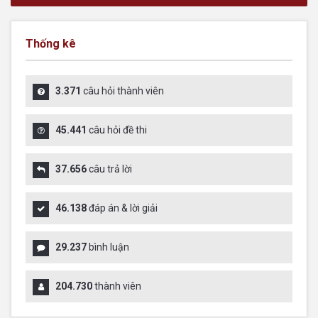
Thống kê
3.371
câu hỏi thành viên
45.441
câu hỏi đề thi
37.656
câu trả lời
46.138
đáp án & lời giải
29.237
bình luận
204.730
thành viên