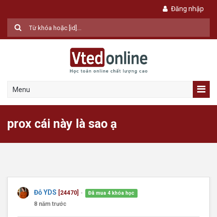
Đăng nhập
Menu
prox cái này là sao ạ
Đỗ YDS
[24470]
Đã mua 4 khóa học
●
8 năm trước