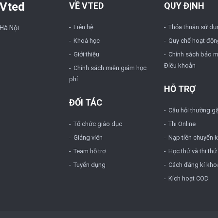
 Vted
VỀ VTED
QUY ĐỊNH
Liên hệ
Thỏa thuận sử dụ
 Hà Nội
Khoá học
Quy chế hoạt độn
Giới thiệu
Chính sách bảo m
Điều khoản
Chính sách miễn giảm học
phí
HỖ TRỢ
ĐỐI TÁC
Câu hỏi thường g
Tổ chức giáo dục
Thi Online
Giảng viên
Nạp tiền chuyển 
Team hỗ trợ
Học thử và thi thử
Tuyển dụng
Cách đăng kí kho
Kích hoạt COD