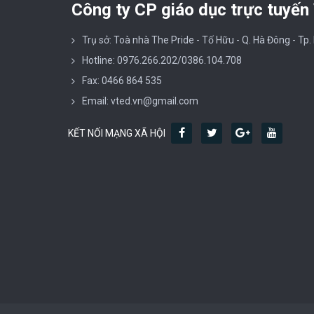
Công ty CP giáo dục trực tuyến
Trụ sở: Toà nhà The Pride - Tố Hữu - Q. Hà Đông - Tp.
Hotline: 0976.266.202/0386.104.708
Fax: 0466 864 535
Email: vted.vn@gmail.com
KẾT NỐI MẠNG XÃ HỘI