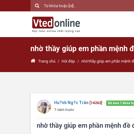
nhờ thầy giúp em phần mệnh đ
Trang chủ
/
Hỏi đáp
/
nhờ thầy giúp em phần mệnh đ
Hu?nh Ng?c Trân
[14262]
Đã mua 1 khóa h
●
7 năm trước
nhờ thầy giúp em phần mệnh đề 