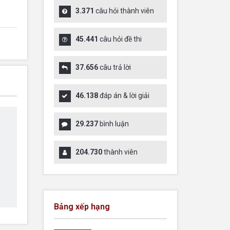
3.371
câu hỏi thành viên
45.441
câu hỏi đề thi
37.656
câu trả lời
46.138
đáp án & lời giải
29.237
bình luận
204.730
thành viên
Bảng xếp hạng