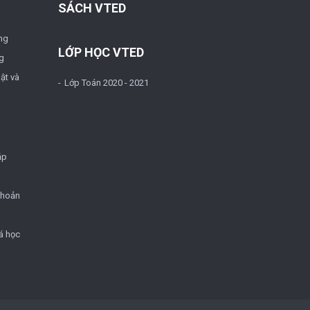
SÁCH VTED
ng
LỚP HỌC VTED
g
ật và
Lớp Toán 2020 - 2021
ặp
khoản
á học