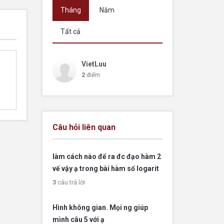
Tháng
Năm
Tất cả
VietLuu
2
điểm
Câu hỏi liên quan
làm cách nào để ra đc đạo hàm 2
vế vậy ạ trong bài hàm số logarit
3
câu trả lời
Hình không gian. Mọi ng giúp
mình câu 5 với ạ