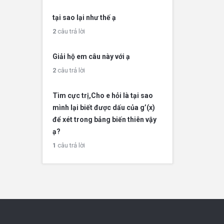
tại sao lại như thế ạ
2
câu trả lời
Giải hộ em câu này với ạ
2
câu trả lời
Tìm cực trị,Cho e hỏi là tại sao
mình lại biết được dấu của g’(x)
để xét trong bảng biến thiên vậy
ạ?
1
câu trả lời