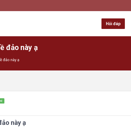
Hỏi đáp
ề đảo này ạ
ề đảo này ạ
ọc
đảo này ạ