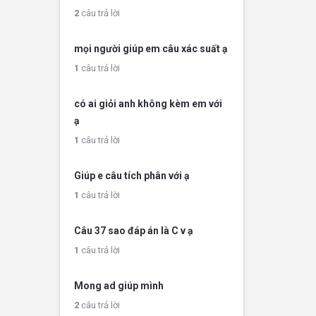
2
câu trả lời
mọi người giúp em câu xác suất ạ
1
câu trả lời
có ai giỏi anh không kèm em với
ạ
1
câu trả lời
Giúp e câu tích phân với ạ
1
câu trả lời
Câu 37 sao đáp án là C v ạ
1
câu trả lời
Mong ad giúp mình
2
câu trả lời