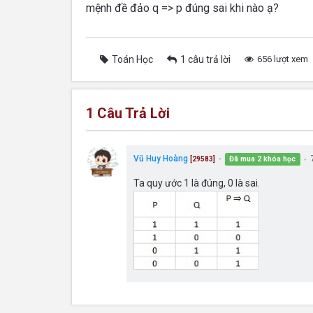
mệnh đề đảo q => p đúng sai khi nào ạ?
Toán Học
1 câu trả lời
656 lượt xem
1
Câu Trả Lời
Vũ Huy Hoàng
Đã mua 2 khóa học
[29583]
●
●
Ta quy ước 1 là đúng, 0 là sai.