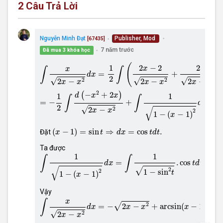
2
Câu Trả Lời
Nguyễn Minh Đạt
Publisher, Mod
[67435]
●
●
7 năm trước
Đã mua 3 khóa học
●
∫
x
2
x
−
x
2
d
x
=
1
2
∫
(
2
x
−
2
2
x
−
x
2
+
2
2
x
−
x
2
)
d
x
=
−
1
2
∫
d
(
−
x
2
(
1
2
−
2
2
x
∫
∫
x
=
+
d
x
2
√
√
√
2
2
2
2
−
2
−
2
−
x
x
x
x
x
x
2
−
+
2
(
)
d
x
x
1
1
∫
∫
=
−
+
=
d
x
2
√
√
2
2
−
x
x
2
1
−
(
−
1
)
x
(
x
−
1
)
=
sin
t
⇒
d
x
=
cos
t
d
t
.
(
−
1
)
=
sin
⇒
=
cos
.
Đặt
x
t
d
x
t
d
t
Ta được
∫
1
1
−
(
x
−
1
)
2
d
x
=
∫
1
1
−
sin
2
t
.
cos
t
d
t
=
∫
d
t
=
t
+
C
=
arcsin
(
x
1
1
∫
∫
∫
=
.
cos
=
d
x
t
d
t
√
2
√
2
1
−
sin
t
1
−
(
−
1
)
x
Vậy
∫
x
2
x
−
x
2
d
x
=
−
2
x
−
x
2
+
arcsin
(
x
−
1
)
+
C
.
∫
x
2
√
=
−
2
−
+
arcsin
(
−
1
)
+
d
x
x
x
x
C
√
2
2
−
x
x