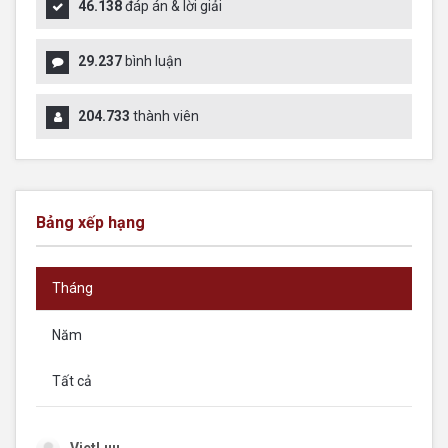
46.138
đáp án & lời giải
29.237
bình luận
204.733
thành viên
Bảng xếp hạng
Tháng
Năm
Tất cả
VietLuu