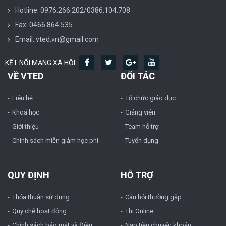
Hotline: 0976.266.202/0386.104.708
Fax: 0466 864 535
Email: vted.vn@gmail.com
KẾT NỐI MẠNG XÃ HỘI
VỀ VTED
ĐỐI TÁC
Liên hệ
Tổ chức giáo dục
Khoá học
Giảng viên
Giới thiệu
Team hỗ trợ
Chính sách miễn giảm học phí
Tuyển dụng
QUY ĐỊNH
HỖ TRỢ
Thỏa thuận sử dụng
Câu hỏi thường gặp
Quy chế hoạt động
Thi Online
Chính sách bảo mật và Điều
Nạp tiền chuyển khoản