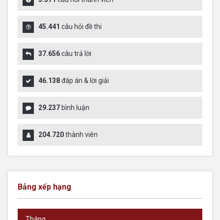
45.441
câu hỏi đề thi
37.656
câu trả lời
46.138
đáp án & lời giải
29.237
bình luận
204.720
thành viên
Bảng xếp hạng
Tháng