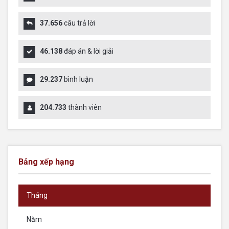
37.656
câu trả lời
46.138
đáp án & lời giải
29.237
bình luận
204.733
thành viên
Bảng xếp hạng
Tháng
Năm