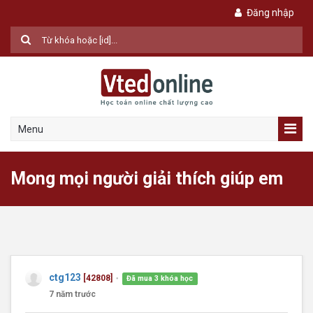
Đăng nhập
Menu
Mong mọi người giải thích giúp em
ctg123
[42808]
Đã mua 3 khóa học
●
7 năm trước