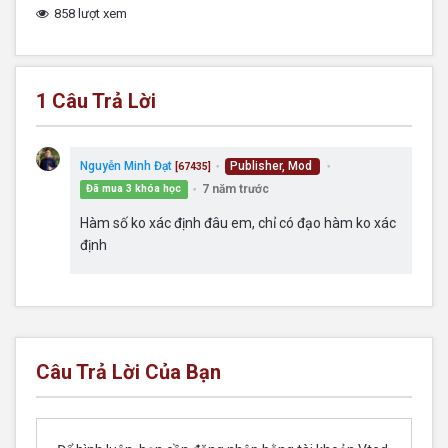
858 lượt xem
1
Câu Trả Lời
Nguyễn Minh Đạt
Publisher, Mod
[67435]
●
●
7 năm trước
Đã mua 3 khóa học
●
Hàm số ko xác định đâu em, chỉ có đạo hàm ko xác
định
Câu Trả Lời Của Bạn