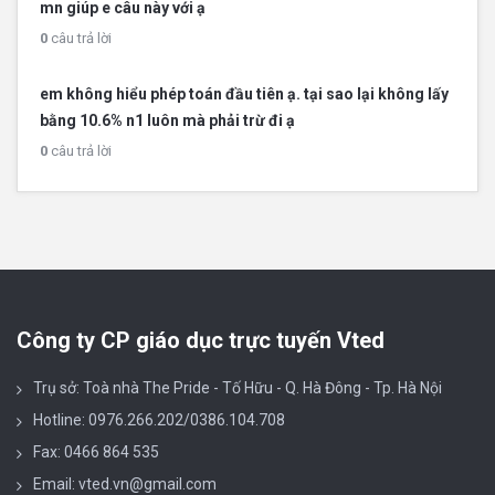
mn giúp e câu này với ạ
0
câu trả lời
em không hiểu phép toán đầu tiên ạ. tại sao lại không lấy
bằng 10.6% n1 luôn mà phải trừ đi ạ
0
câu trả lời
Công ty CP giáo dục trực tuyến Vted
Trụ sở: Toà nhà The Pride - Tố Hữu - Q. Hà Đông - Tp. Hà Nội
Hotline: 0976.266.202/0386.104.708
Fax: 0466 864 535
Email: vted.vn@gmail.com