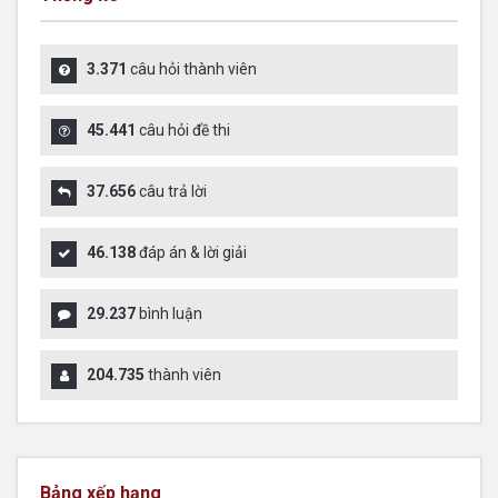
3.371
câu hỏi thành viên
45.441
câu hỏi đề thi
37.656
câu trả lời
46.138
đáp án & lời giải
29.237
bình luận
204.735
thành viên
Bảng xếp hạng