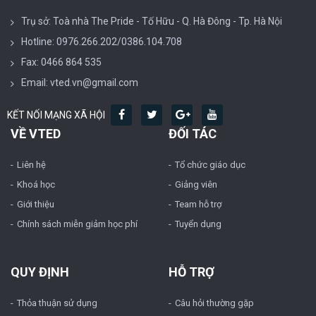
Trụ sở: Toà nhà The Pride - Tố Hữu - Q. Hà Đông - Tp. Hà Nội
Hotline: 0976.266.202/0386.104.708
Fax: 0466 864 535
Email: vted.vn@gmail.com
KẾT NỐI MẠNG XÃ HỘI
VỀ VTED
ĐỐI TÁC
Liên hệ
Tổ chức giáo dục
Khoá học
Giảng viên
Giới thiệu
Team hỗ trợ
Chính sách miễn giảm học phí
Tuyển dụng
QUY ĐỊNH
HỖ TRỢ
Thỏa thuận sử dụng
Câu hỏi thường gặp