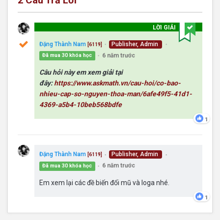
LỜI GIẢI
Đặng Thành Nam
Publisher, Admin
[6119]
●
●
6 năm trước
Đã mua 30 khóa học
●
Câu hỏi này em xem giải tại
đây:
https://www.askmath.vn/cau-hoi/co-bao-
nhieu-cap-so-nguyen-thoa-man/6afe49f5-41d1-
4369-a5b4-10beb568bdfe
1
Đặng Thành Nam
Publisher, Admin
[6119]
●
●
6 năm trước
Đã mua 30 khóa học
●
Em xem lại các đề biến đổi mũ và loga nhé.
1