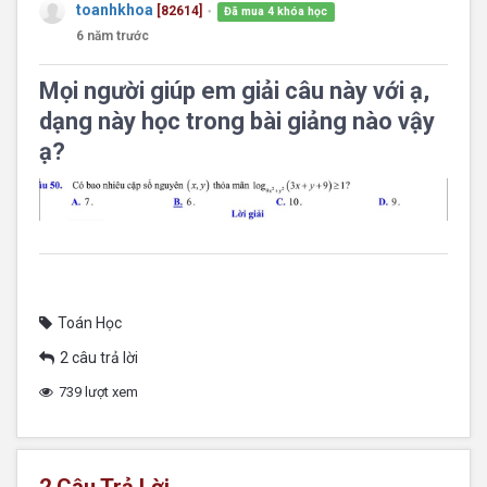
toanhkhoa
[82614]
Đã mua 4 khóa học
●
6 năm trước
Mọi người giúp em giải câu này với ạ,
dạng này học trong bài giảng nào vậy
ạ?
Toán Học
2 câu trả lời
739 lượt xem
2
Câu Trả Lời