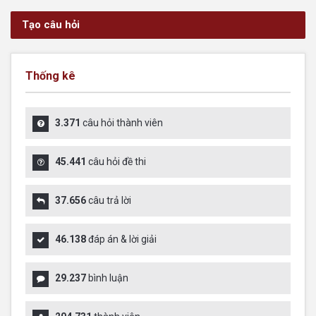
Tạo câu hỏi
Thống kê
3.371
câu hỏi thành viên
45.441
câu hỏi đề thi
37.656
câu trả lời
46.138
đáp án & lời giải
29.237
bình luận