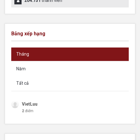
204.731
thành viên
Bảng xếp hạng
Tháng
Năm
Tất cả
VietLuu
2
điểm