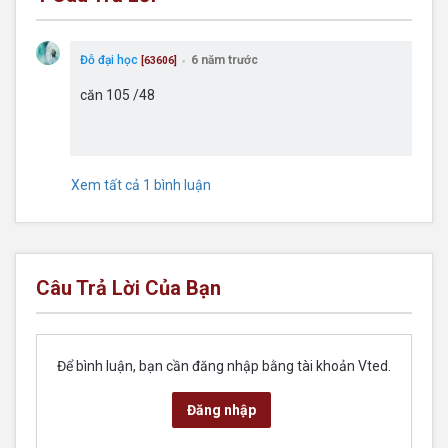
Đỗ đại học
6 năm trước
[63606]
●
căn 105 /48
Xem tất cả 1 bình luận
Câu Trả Lời Của Bạn
Để bình luận, bạn cần đăng nhập bằng tài khoản Vted.
Đăng nhập