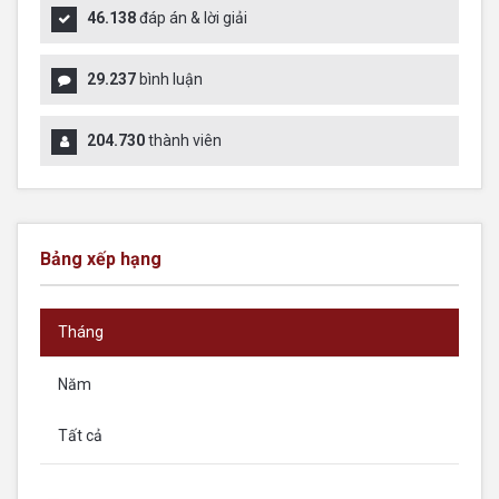
46.138
đáp án & lời giải
29.237
bình luận
204.730
thành viên
Bảng xếp hạng
Tháng
Năm
Tất cả