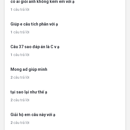
có ai giỏi anh không kèm em với ạ
1
câu trả lời
Giúp e câu tích phân với ạ
1
câu trả lời
Câu 37 sao đáp án là C v ạ
1
câu trả lời
Mong ad giúp mình
2
câu trả lời
tại sao lại như thế ạ
2
câu trả lời
Giải hộ em câu này với ạ
2
câu trả lời