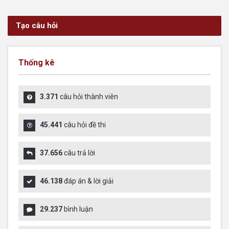
Tạo câu hỏi
Thống kê
3.371
câu hỏi thành viên
45.441
câu hỏi đề thi
37.656
câu trả lời
46.138
đáp án & lời giải
29.237
bình luận