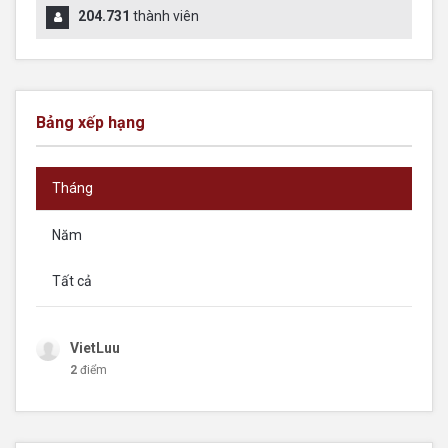
204.731
thành viên
Bảng xếp hạng
Tháng
Năm
Tất cả
VietLuu
2
điểm