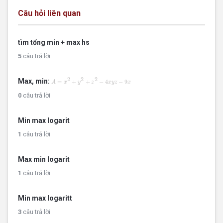
Câu hỏi liên quan
tìm tổng min + max hs
5
câu trả lời
A
=
x
2
+
y
2
+
z
2
−
4
x
y
z
−
9
x
2
2
2
Max, min:
=
+
+
−
4
−
9
A
x
y
z
x
y
z
x
0
câu trả lời
Min max logarit
1
câu trả lời
Max min logarit
1
câu trả lời
Min max logaritt
3
câu trả lời