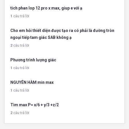
tich phan lop 12 pro x max, giup e với ạ
1
câu trả lời
Cho em hỏi thiết diện được tạo ra có phải là đường tròn
ngoại tiếp tam giác SAB không ạ
2
câu trả lời
Phương trình lượng giác
1
câu trả lời
NGUYÊN HÀM min max
1
câu trả lời
Tìm max P= x/6 + y/3 +z/2
2
câu trả lời