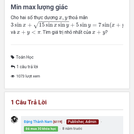
Min max lượng giác
x
,
y
,
Cho hai số thực dương
thoả mãn
x
y
3
sin
x
+
15
sin
x
sin
y
+
5
sin
y
=
7
sin
(
x
+
y
)
3
sin
+
15
sin
sin
+
5
sin
=
7
sin
(
+
)
√
x
x
y
y
x
y
x
+
y
<
π
x
+
y
+
<
+
và
. Tìm giá trị nhỏ nhất của
?
x
y
π
x
y
Toán Học
1 câu trả lời
1073 lượt xem
1
Câu Trả Lời
Đặng Thành Nam
Publisher, Admin
[6119]
●
●
8 năm trước
Đã mua 30 khóa học
●