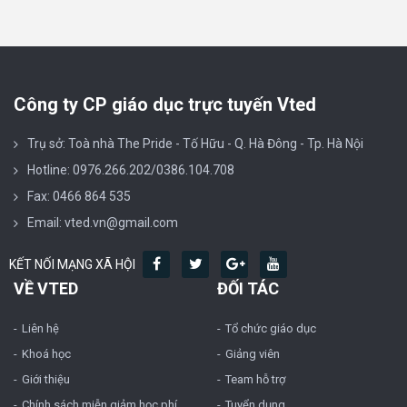
Công ty CP giáo dục trực tuyến Vted
Trụ sở: Toà nhà The Pride - Tố Hữu - Q. Hà Đông - Tp. Hà Nội
Hotline: 0976.266.202/0386.104.708
Fax: 0466 864 535
Email: vted.vn@gmail.com
KẾT NỐI MẠNG XÃ HỘI
VỀ VTED
ĐỐI TÁC
Liên hệ
Tổ chức giáo dục
Khoá học
Giảng viên
Giới thiệu
Team hỗ trợ
Chính sách miễn giảm học phí
Tuyển dụng