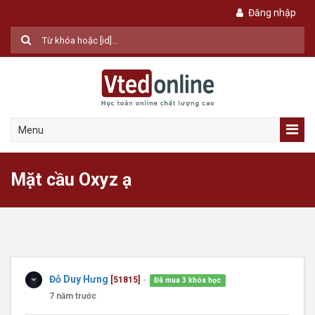
Đăng nhập
Menu
Mặt cầu Oxyz ạ
Đỗ Duy Hưng
[51815]
Đã mua 3 khóa học
●
7 năm trước