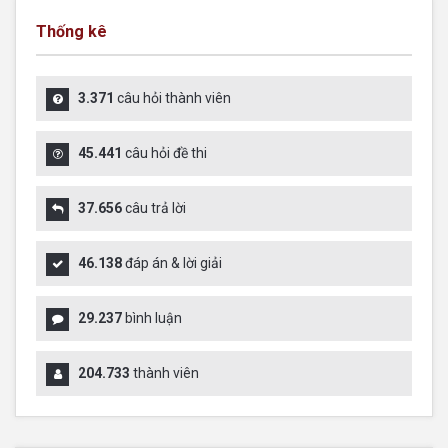
Thống kê
3.371
câu hỏi thành viên
45.441
câu hỏi đề thi
37.656
câu trả lời
46.138
đáp án & lời giải
29.237
bình luận
204.733
thành viên