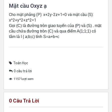
Mặt cầu Oxyz ạ
Cho mặt phẳng (P): x+2y-2z+1=0 và mặt cầu (S):
x^2+y^2+z^2=1
Gọi (C) là đường tròn giao tuyến của (P) và (S) . mặt
cầu chứa đường tròn (C) và qua điểm A(1;1;1) có
tâm là I ( a;b;c) tính S=a+b+c
Toán Học
0 câu trả lời
1157 lượt xem
0
Câu Trả Lời