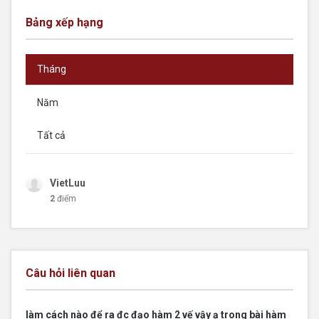
Bảng xếp hạng
Tháng
Năm
Tất cả
VietLuu
2
điểm
Câu hỏi liên quan
làm cách nào để ra đc đạo hàm 2 vế vậy ạ trong bài hàm