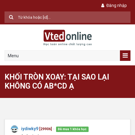
Đăng nhập
Menu
KHỐI TRÒN XOAY: TẠI SAO LẠI
KHÔNG CÓ AB*CD Ạ
iydiwky9
[29906]
Đã mua 1 khóa học
●