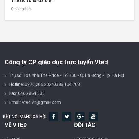
Thể tích khối đa diện
0
câu trả lời
Công ty CP giáo dục trực tuyến Vted
Trụ sở: Toà nhà The Pride - Tố Hữu - Q. Hà Đông - Tp. Hà Nội
Hotline: 0976.266.202/0386.104.708
Fax: 0466 864 535
Email: vted.vn@gmail.com
KẾT NỐI MẠNG XÃ HỘI
VỀ VTED
ĐỐI TÁC
Liên hệ
Tổ chức giáo dục