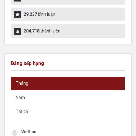
29.237
bình luận
204.718
thành viên
Bảng xếp hạng
Tháng
Năm
Tất cả
VietLuu