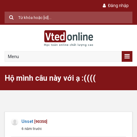
Đăng nhập
Menu
Hộ mình câu này với ạ :((((
Unset
[90350]
6 năm trước