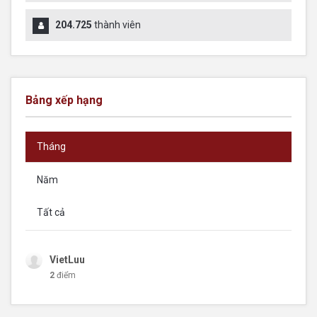
204.725
thành viên
Bảng xếp hạng
Tháng
Năm
Tất cả
VietLuu
2
điểm