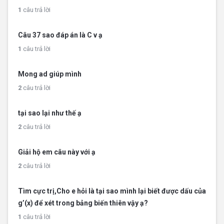
1
câu trả lời
Câu 37 sao đáp án là C v ạ
1
câu trả lời
Mong ad giúp mình
2
câu trả lời
tại sao lại như thế ạ
2
câu trả lời
Giải hộ em câu này với ạ
2
câu trả lời
Tìm cực trị,Cho e hỏi là tại sao mình lại biết được dấu của
g’(x) để xét trong bảng biến thiên vậy ạ?
1
câu trả lời