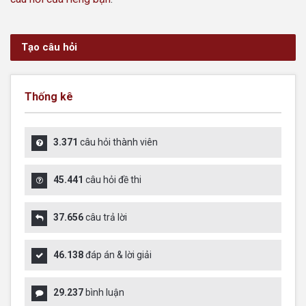
Tạo câu hỏi
Thống kê
3.371
câu hỏi thành viên
45.441
câu hỏi đề thi
37.656
câu trả lời
46.138
đáp án & lời giải
29.237
bình luận