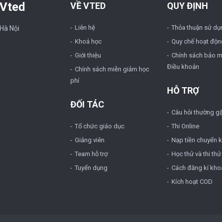
 Vted
VỀ VTED
QUY ĐỊNH
Liên hệ
Thỏa thuận sử dụ
 Hà Nội
Khoá học
Quy chế hoạt độn
Giới thiệu
Chính sách bảo m
Điều khoản
Chính sách miễn giảm học
phí
HỖ TRỢ
ĐỐI TÁC
Câu hỏi thường g
Tổ chức giáo dục
Thi Online
Giảng viên
Nạp tiền chuyển 
Team hỗ trợ
Học thử và thi thử
Tuyển dụng
Cách đăng kí kho
Kích hoạt COD