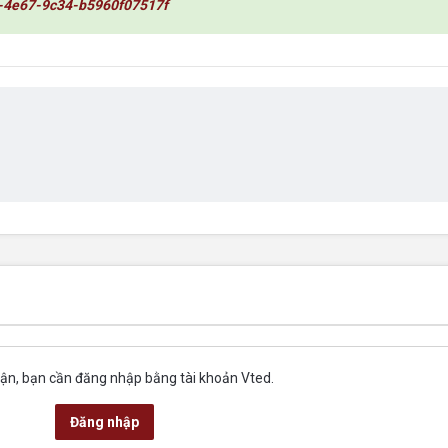
-4e67-9c34-b5960f07517f
uận, bạn cần đăng nhập bằng tài khoản Vted.
Đăng nhập