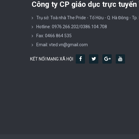
Công ty CP giáo dục trực tuyến
Trụ sở: Toà nhà The Pride - Tố Hữu - Q. Hà Đông - Tp.
Hotline: 0976.266.202/0386.104.708
Fax: 0466 864 535
Email: vted.vn@gmail.com
KẾT NỐI MẠNG XÃ HỘI