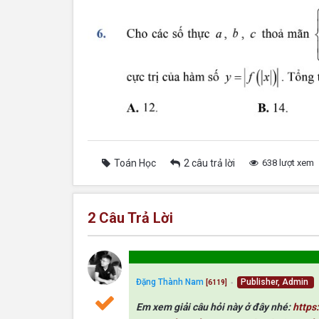
Toán Học
2 câu trả lời
638 lượt xem
2
Câu Trả Lời
Đặng Thành Nam
Publisher, Admin
[6119]
●
Em xem giải câu hỏi này ở đây nhé:
https