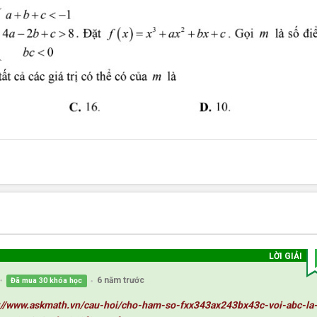
LỜI GIẢI
6 năm trước
Đã mua 30 khóa học
●
●
://www.askmath.vn/cau-hoi/cho-ham-so-fxx343ax243bx43c-voi-abc-la