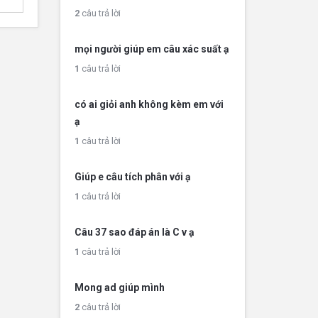
2
câu trả lời
mọi người giúp em câu xác suất ạ
1
câu trả lời
có ai giỏi anh không kèm em với
ạ
1
câu trả lời
Giúp e câu tích phân với ạ
1
câu trả lời
Câu 37 sao đáp án là C v ạ
1
câu trả lời
Mong ad giúp mình
2
câu trả lời