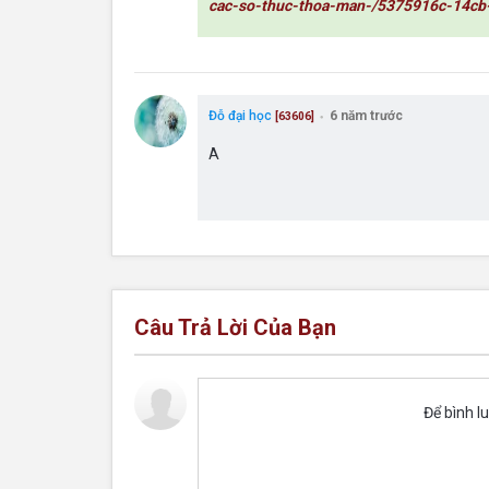
cac-so-thuc-thoa-man-/5375916c-14cb
Đỗ đại học
6 năm trước
[63606]
●
A
Câu Trả Lời Của Bạn
Để bình l