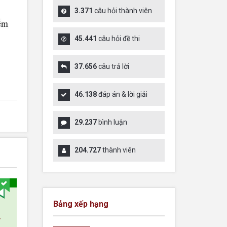
3.371
câu hỏi thành viên
45.441
câu hỏi đề thi
37.656
câu trả lời
46.138
đáp án & lời giải
29.237
bình luận
204.727
thành viên
Bảng xếp hạng
-