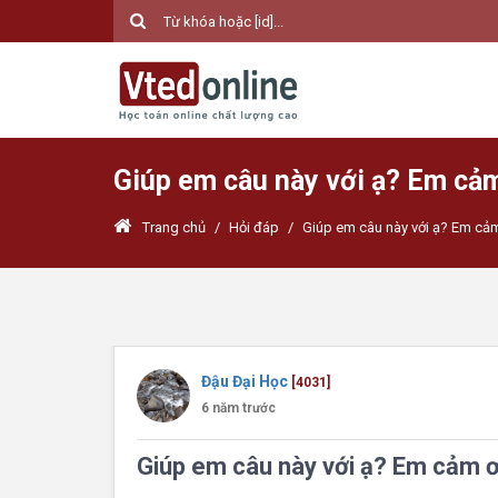
Giúp em câu này với ạ? Em cả
Trang chủ
/
Hỏi đáp
/
Giúp em câu này với ạ? Em cảm
Đậu Đại Học
[4031]
6 năm trước
Giúp em câu này với ạ? Em cảm ơ