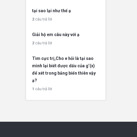
tại sao lại như thế ạ
2
câu trả lời
Giải hộ em câu này với ạ
2
câu trả lời
Tìm cực trị,Cho e hỏi là tại sao
mình lại biết được dấu của g’(x)
để xét trong bảng biến thiên vậy
ạ?
1
câu trả lời