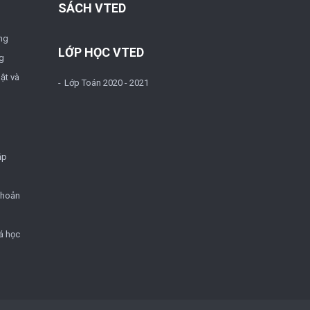
SÁCH VTED
ng
LỚP HỌC VTED
g
ật và
Lớp Toán 2020 - 2021
ặp
khoản
á học