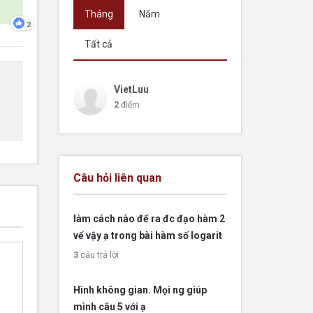
Tháng
Năm
2
Tất cả
VietLuu
2
điểm
Câu hỏi liên quan
làm cách nào để ra đc đạo hàm 2
vế vậy ạ trong bài hàm số logarit
3
câu trả lời
Hình không gian. Mọi ng giúp
mình câu 5 với ạ