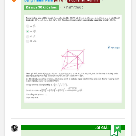
Đặng Thành Nam
Publisher, Admin
[6119]
●
●
7 năm trước
Đã mua 30 khóa học
●
LỜI GIẢI