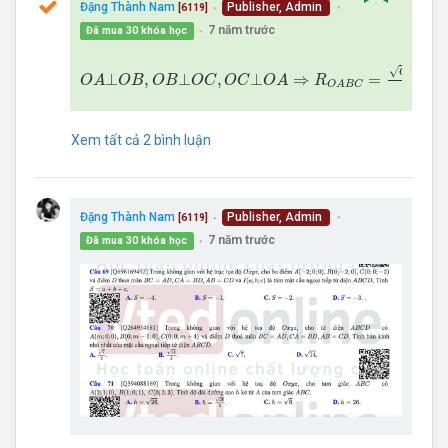
Đặng Thành Nam
Publisher, Admin
[6119]
●
●
7 năm trước
Đã mua 30 khóa học
●
O
A
⊥
O
B
,
O
B
⊥
O
C
,
O
C
⊥
O
A
⇒
R
O
A
B
C
=
O
A
2
+
O
B
2
+
O
C
+
√
2
O
A
O
⊥
,
⊥
,
⊥
⇒
=
O
A
O
B
O
B
O
C
O
C
O
A
R
O
A
B
C
2
Xem tất cả 2 bình luận
Đặng Thành Nam
Publisher, Admin
[6119]
●
●
7 năm trước
Đã mua 30 khóa học
●