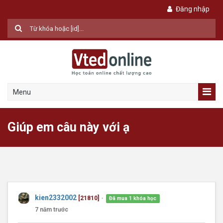
Đăng nhập
Menu
Giúp em câu này với ạ
kien2332002
[21810]
Đã mua 1 khóa học
●
7 năm trước