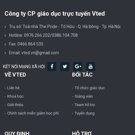
Công ty CP giáo dục trực tuyến Vted
Trụ sở: Toà nhà The Pride - Tố Hữu - Q. Hà Đông - Tp. Hà Nội
Hotline: 0976.266.202/0386.104.708
Fax: 0466 864 535
Email: vted.vn@gmail.com
KẾT NỐI MẠNG XÃ HỘI
VỀ VTED
ĐỐI TÁC
Liên hệ
Tổ chức giáo dục
Khoá học
Giảng viên
Giới thiệu
Team hỗ trợ
Chính sách miễn giảm học phí
Tuyển dụng
QUY ĐỊNH
HỖ TRỢ