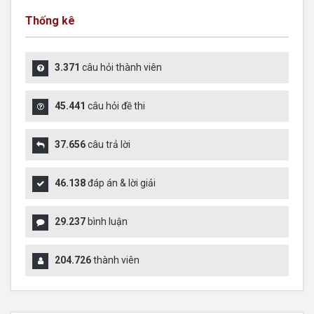
Thống kê
3.371
câu hỏi thành viên
45.441
câu hỏi đề thi
37.656
câu trả lời
46.138
đáp án & lời giải
29.237
bình luận
204.726
thành viên