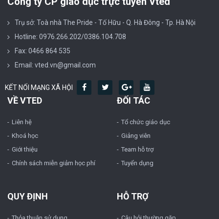
Công ty CP giáo dục trực tuyến Vted
Trụ sở: Toà nhà The Pride - Tố Hữu - Q. Hà Đông - Tp. Hà Nội
Hotline: 0976.266.202/0386.104.708
Fax: 0466 864 535
Email: vted.vn@gmail.com
KẾT NỐI MẠNG XÃ HỘI
VỀ VTED
ĐỐI TÁC
Liên hệ
Tổ chức giáo dục
Khoá học
Giảng viên
Giới thiệu
Team hỗ trợ
Chính sách miễn giảm học phí
Tuyển dụng
QUY ĐỊNH
HỖ TRỢ
Thỏa thuận sử dụng
Câu hỏi thường gặp