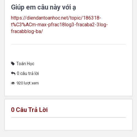
Giúp em câu này với ạ
https://diendantoanhoc.net/topic/186318-
t%C3%ACm-max-pfrac18log3-fracaba2-3log-
fracabblog-ba/
Toán Học
0 câu trả lời
920 lượt xem
0
Câu Trả Lời