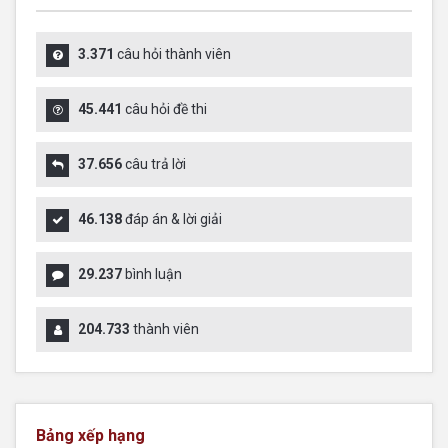
3.371
câu hỏi thành viên
45.441
câu hỏi đề thi
37.656
câu trả lời
46.138
đáp án & lời giải
29.237
bình luận
204.733
thành viên
Bảng xếp hạng