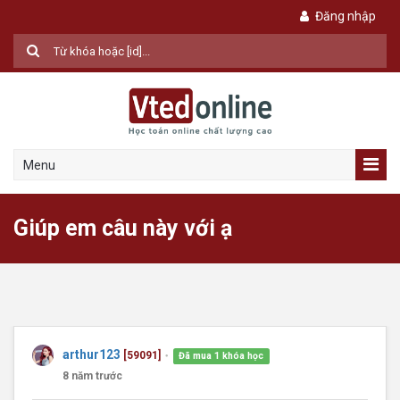
Đăng nhập
Menu
Giúp em câu này với ạ
arthur123
[59091]
Đã mua 1 khóa học
●
8 năm trước