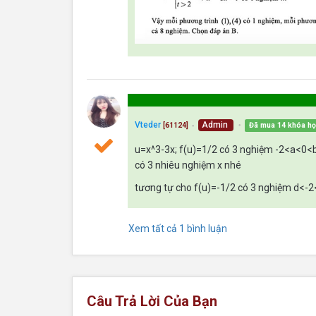
Vteder
Admin
Đã mua 14 khóa h
[61124]
●
●
u=x^3-3x; f(u)=1/2 có 3 nghiệm -2<a<0<b
có 3 nhiêu nghiệm x nhé
tương tự cho f(u)=-1/2 có 3 nghiệm d<-2<
Xem tất cả 1 bình luận
Câu Trả Lời Của Bạn