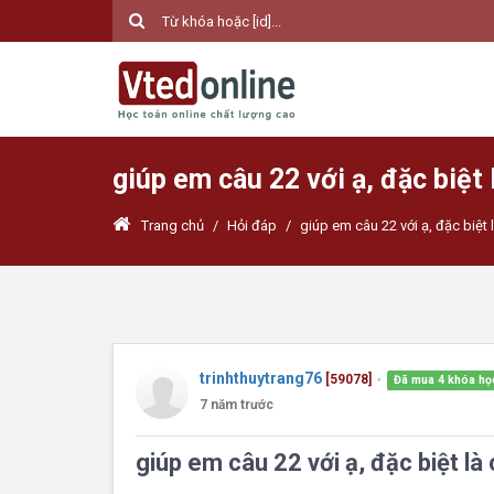
giúp em câu 22 với ạ, đặc biệ
Trang chủ
/
Hỏi đáp
/
giúp em câu 22 với ạ, đặc biệ
trinhthuytrang76
[59078]
Đã mua 4 khóa họ
●
7 năm trước
giúp em câu 22 với ạ, đặc biệt 