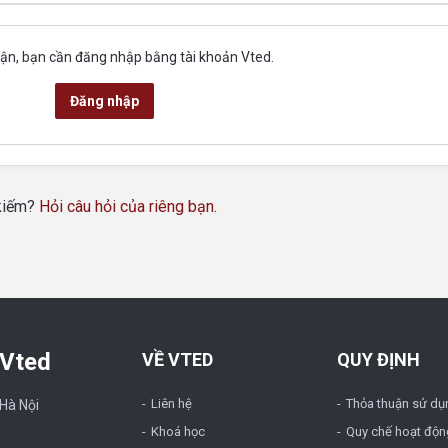
uận, bạn cần đăng nhập bằng tài khoản Vted.
Đăng nhập
 kiếm?
Hỏi câu hỏi của riêng bạn
.
 Vted
VỀ VTED
QUY ĐỊNH
Liên hệ
Thỏa thuận sử dụ
 Hà Nội
Khoá học
Quy chế hoạt độn