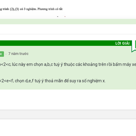
LỜI GIẢI
7 năm trước
ọc
●
<2<c; lúc này em chọn a,b,c tuỳ ý thuộc các khoảng trên rồi bấm máy 
2<e<f; chọn d,e,f tuỳ ý thoả mãn để suy ra số nghiệm x.