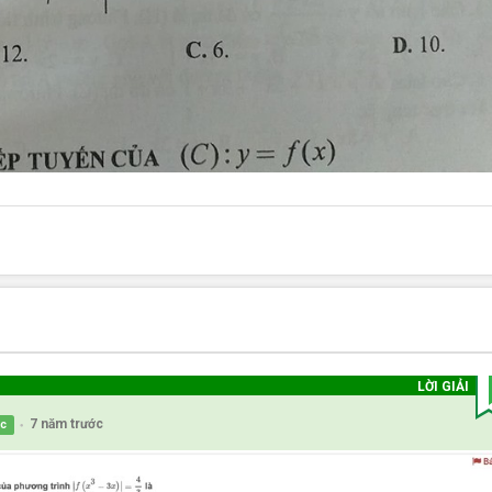
LỜI GIẢI
7 năm trước
ọc
●