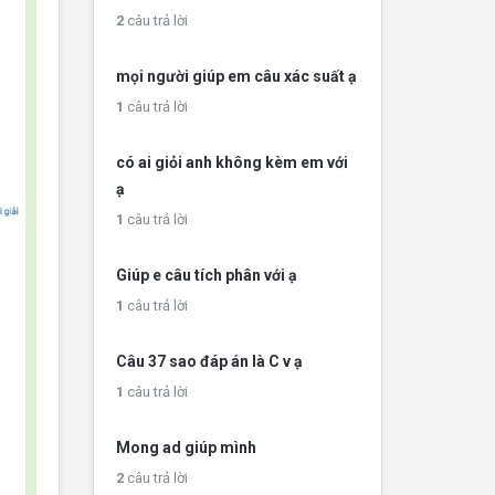
2
câu trả lời
mọi người giúp em câu xác suất ạ
1
câu trả lời
có ai giỏi anh không kèm em với
ạ
1
câu trả lời
Giúp e câu tích phân với ạ
1
câu trả lời
Câu 37 sao đáp án là C v ạ
1
câu trả lời
Mong ad giúp mình
2
câu trả lời