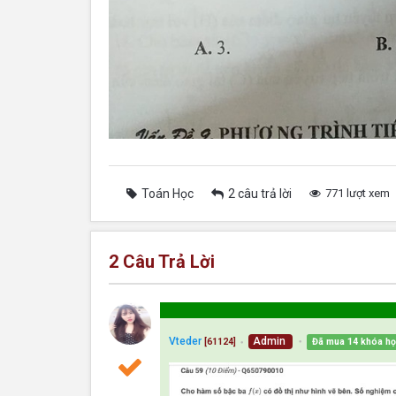
Toán Học
2 câu trả lời
771 lượt xem
2
Câu Trả Lời
Vteder
Admin
Đã mua 14 khóa h
[61124]
●
●