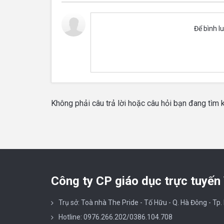
Để bình l
Không phải câu trả lời hoặc câu hỏi bạn đang tìm
Công ty CP giáo dục trực tuyến
Trụ sở: Toà nhà The Pride - Tố Hữu - Q. Hà Đông - Tp.
Hotline: 0976.266.202/0386.104.708