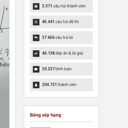
3.371
câu hỏi thành viên
45.441
câu hỏi đề thi
37.656
câu trả lời
46.138
đáp án & lời giải
29.237
bình luận
204.721
thành viên
Bảng xếp hạng