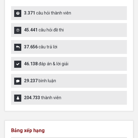
3.371
câu hỏi thành viên
45.441
câu hỏi đề thi
37.656
câu trả lời
46.138
đáp án & lời giải
29.237
bình luận
204.733
thành viên
Bảng xếp hạng