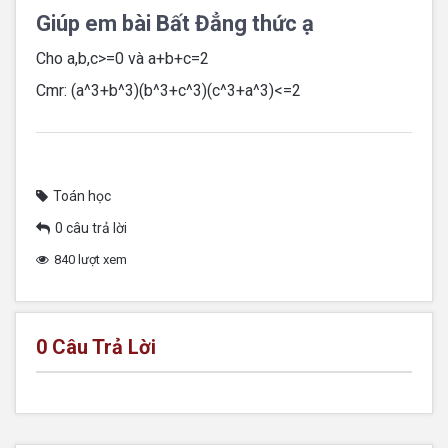
Giúp em bài Bất Đẳng thức ạ
Cho a,b,c>=0 và a+b+c=2
Cmr: (a^3+b^3)(b^3+c^3)(c^3+a^3)<=2
Toán học
0 câu trả lời
840 lượt xem
0
Câu Trả Lời