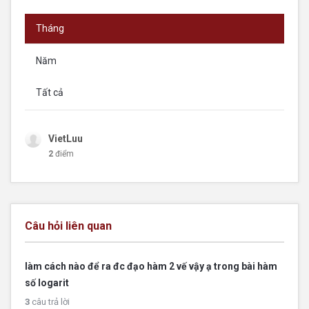
Tháng
Năm
Tất cả
VietLuu
2
điểm
Câu hỏi liên quan
làm cách nào để ra đc đạo hàm 2 vế vậy ạ trong bài hàm
số logarit
3
câu trả lời