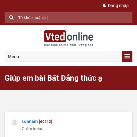
Đăng nhập
Menu
Giúp em bài Bất Đẳng thức ạ
sonnam
[60442]
7 năm trước