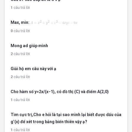
1
câu trả lời
A
=
x
2
+
y
2
+
z
2
−
4
x
y
z
−
9
x
2
2
2
Max, min:
=
+
+
−
4
−
9
A
x
y
z
x
y
z
x
0
câu trả lời
Mong ad giúp mình
2
câu trả lời
Giải hộ em câu này với ạ
2
câu trả lời
Cho hàm số y=2x/(x−1), có đồ thị (C) và điểm A(2;0)
1
câu trả lời
Tìm cực trị,Cho e hỏi là tại sao mình lại biết được dấu của
g’(x) để xét trong bảng biến thiên vậy ạ?
1
câu trả lời