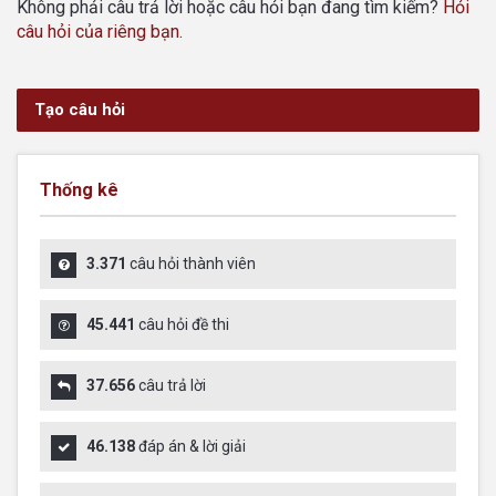
Không phải câu trả lời hoặc câu hỏi bạn đang tìm kiếm?
Hỏi
câu hỏi của riêng bạn
.
Tạo câu hỏi
Thống kê
3.371
câu hỏi thành viên
45.441
câu hỏi đề thi
37.656
câu trả lời
46.138
đáp án & lời giải