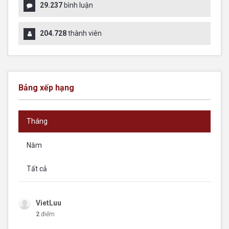
29.237
bình luận
204.728
thành viên
Bảng xếp hạng
Tháng
Năm
Tất cả
VietLuu
2
điểm