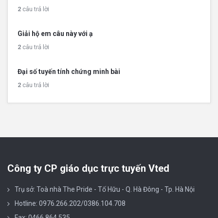
2
câu trả lời
Giải hộ em câu này với ạ
2
câu trả lời
Đại số tuyến tính chứng minh bài
2
câu trả lời
Công ty CP giáo dục trực tuyến Vted
Trụ sở: Toà nhà The Pride - Tố Hữu - Q. Hà Đông - Tp. Hà Nội
Hotline: 0976.266.202/0386.104.708
Fax: 0466 864 535