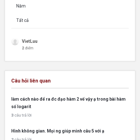
Năm
Tất cả
VietLuu
2
điểm
Câu hỏi liên quan
làm cách nào để ra đc đạo hàm 2 vế vậy ạ trong bài hàm
số logarit
3
câu trả lời
Hình không gian. Mọi ng giúp mình câu 5 với ạ
2
câu trả lời