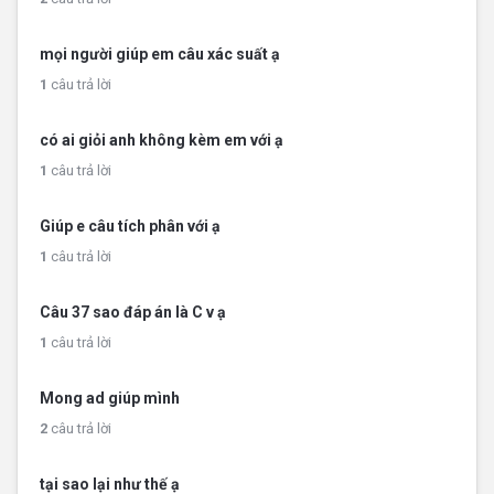
mọi người giúp em câu xác suất ạ
1
câu trả lời
có ai giỏi anh không kèm em với ạ
1
câu trả lời
Giúp e câu tích phân với ạ
1
câu trả lời
Câu 37 sao đáp án là C v ạ
1
câu trả lời
Mong ad giúp mình
2
câu trả lời
tại sao lại như thế ạ