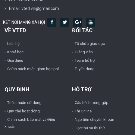
Email: vted.vn@gmail.com
KẾT NỐI MẠNG XÃ HỘI
VỀ VTED
ĐỐI TÁC
Liên hệ
Tổ chức giáo dục
Khoá học
Giảng viên
Giới thiệu
Team hỗ trợ
Chính sách miễn giảm học phí
Tuyển dụng
QUY ĐỊNH
HỖ TRỢ
Thỏa thuận sử dụng
Câu hỏi thường gặp
Quy chế hoạt động
Thi Online
Chính sách bảo mật và Điều
Nạp tiền chuyển khoản
khoản
Học thử và thi thử