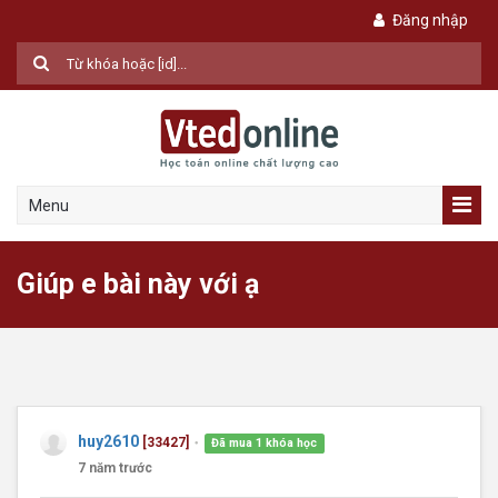
Đăng nhập
Menu
Giúp e bài này với ạ
huy2610
[33427]
Đã mua 1 khóa học
●
7 năm trước