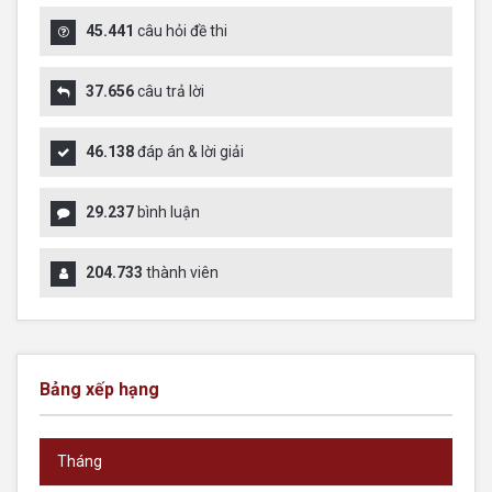
45.441
câu hỏi đề thi
37.656
câu trả lời
46.138
đáp án & lời giải
29.237
bình luận
204.733
thành viên
Bảng xếp hạng
Tháng