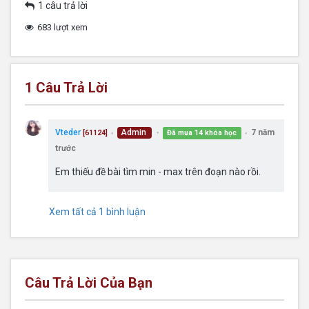
1 câu trả lời
683 lượt xem
1
Câu Trả Lời
Vteder
Admin
7 năm
Đã mua 14 khóa học
[61124]
●
●
●
trước
Em thiếu đề bài tìm min - max trên đoạn nào rồi.
Xem tất cả 1 bình luận
Câu Trả Lời Của Bạn