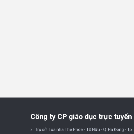
Công ty CP giáo dục trực tuyến
Trụ sở: Toà nhà The Pride - Tố Hữu - Q. Hà Đông - Tp.