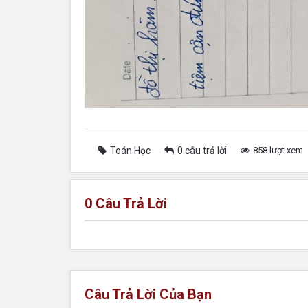
Toán Học
0 câu trả lời
858 lượt xem
0
Câu Trả Lời
Câu Trả Lời Của Bạn