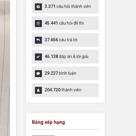
3.371
câu hỏi thành viên
45.441
câu hỏi đề thi
37.656
câu trả lời
46.138
đáp án & lời giải
29.237
bình luận
204.720
thành viên
Bảng xếp hạng