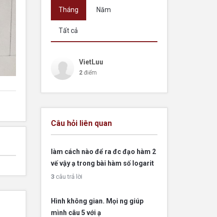
Tháng
Năm
Tất cả
VietLuu
2
điểm
Câu hỏi liên quan
làm cách nào để ra đc đạo hàm 2
vế vậy ạ trong bài hàm số logarit
3
câu trả lời
Hình không gian. Mọi ng giúp
mình câu 5 với ạ