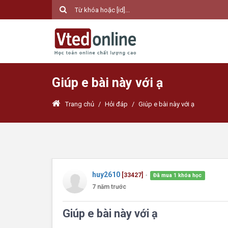
Giúp e bài này với ạ
Trang chủ
/
Hỏi đáp
/
Giúp e bài này với ạ
huy2610
[33427]
Đã mua 1 khóa học
●
7 năm trước
Giúp e bài này với ạ