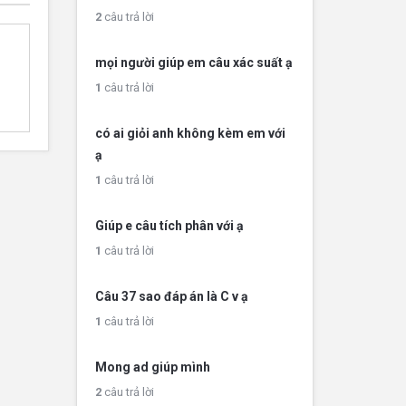
2
câu trả lời
mọi người giúp em câu xác suất ạ
1
câu trả lời
có ai giỏi anh không kèm em với
ạ
1
câu trả lời
Giúp e câu tích phân với ạ
1
câu trả lời
Câu 37 sao đáp án là C v ạ
1
câu trả lời
Mong ad giúp mình
2
câu trả lời