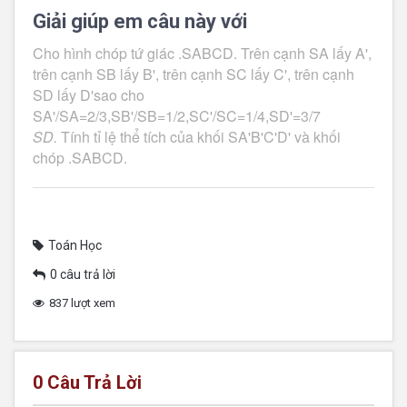
Giải giúp em câu này với
Cho hình chóp tứ giác .SABCD. Trên cạnh SA lấy A', 
trên cạnh SB lấy B', trên cạnh SC lấy C', trên cạnh 
SD lấy D'sao cho 
SD.
 Tính tỉ lệ thể tích của khối SA'B'C'D' và khối 
chóp .SABCD.
Toán Học
0 câu trả lời
837 lượt xem
0
Câu Trả Lời