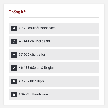
Thống kê
3.371
câu hỏi thành viên
45.441
câu hỏi đề thi
37.656
câu trả lời
46.138
đáp án & lời giải
29.237
bình luận
204.730
thành viên