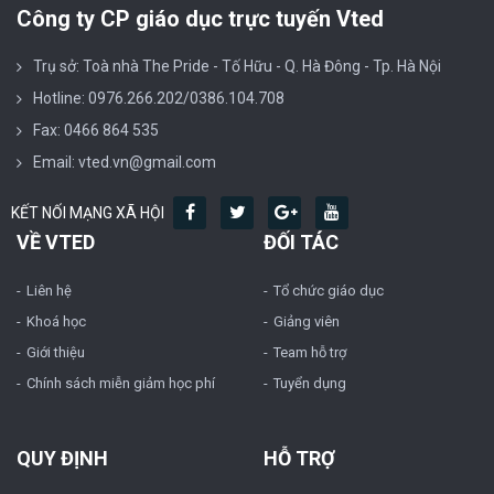
Công ty CP giáo dục trực tuyến Vted
Trụ sở: Toà nhà The Pride - Tố Hữu - Q. Hà Đông - Tp. Hà Nội
Hotline: 0976.266.202/0386.104.708
Fax: 0466 864 535
Email: vted.vn@gmail.com
KẾT NỐI MẠNG XÃ HỘI
VỀ VTED
ĐỐI TÁC
Liên hệ
Tổ chức giáo dục
Khoá học
Giảng viên
Giới thiệu
Team hỗ trợ
Chính sách miễn giảm học phí
Tuyển dụng
QUY ĐỊNH
HỖ TRỢ