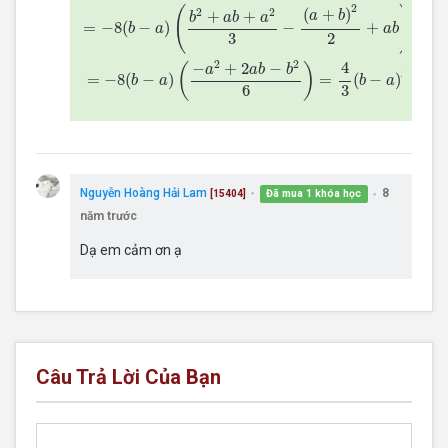
2
(
)
2
2
(
+
)
+
+
a
b
b
a
b
a
=
−
8
(
−
)
−
+
b
a
a
b
2
3
2
2
4
−
+
2
−
(
)
a
a
b
b
3
=
−
8
(
−
)
=
(
−
)
b
a
b
a
3
6
Nguyễn Hoàng Hải Lam
8
Đã mua 1 khóa học
[15404]
●
●
năm trước
Dạ em cảm ơn ạ
Câu Trả Lời Của Bạn