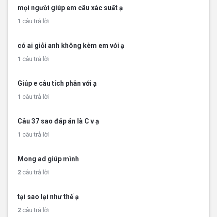
mọi người giúp em câu xác suất ạ
1
câu trả lời
có ai giỏi anh không kèm em với ạ
1
câu trả lời
Giúp e câu tích phân với ạ
1
câu trả lời
Câu 37 sao đáp án là C v ạ
1
câu trả lời
Mong ad giúp mình
2
câu trả lời
tại sao lại như thế ạ
2
câu trả lời