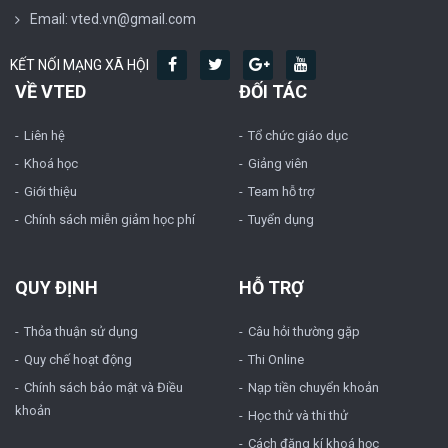
Email: vted.vn@gmail.com
KẾT NỐI MẠNG XÃ HỘI
VỀ VTED
ĐỐI TÁC
Liên hệ
Tổ chức giáo dục
Khoá học
Giảng viên
Giới thiệu
Team hỗ trợ
Chính sách miễn giảm học phí
Tuyển dụng
QUY ĐỊNH
HỖ TRỢ
Thỏa thuận sử dụng
Câu hỏi thường gặp
Quy chế hoạt động
Thi Online
Chính sách bảo mật và Điều
Nạp tiền chuyển khoản
khoản
Học thử và thi thử
Cách đăng kí khoá học