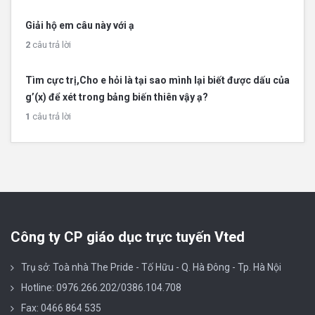
Giải hộ em câu này với ạ
2
câu trả lời
Tìm cực trị,Cho e hỏi là tại sao mình lại biết được dấu của
g’(x) để xét trong bảng biến thiên vậy ạ?
1
câu trả lời
Công ty CP giáo dục trực tuyến Vted
Trụ sở: Toà nhà The Pride - Tố Hữu - Q. Hà Đông - Tp. Hà Nội
Hotline: 0976.266.202/0386.104.708
Fax: 0466 864 535