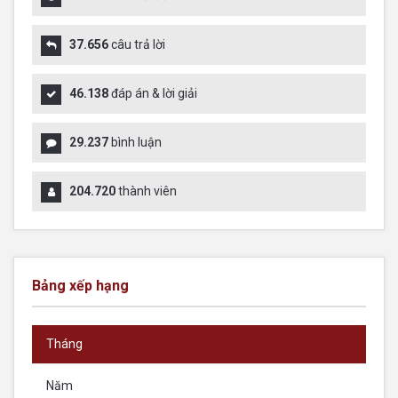
37.656
câu trả lời
46.138
đáp án & lời giải
29.237
bình luận
204.720
thành viên
Bảng xếp hạng
Tháng
Năm