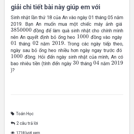
giải chi tiết bài này giúp em với
Sinh nhật lần thứ 18 của An vào ngày 01 tháng 05 năm
2019. Bạn An muốn mua một chiếc máy ảnh giá
3850000
đồng để làm quà sinh nhật cho chính mình
3850000
1000
nên An quyết định bỏ ống heo
đồng vào ngày
1000
01
02
2019.
tháng
năm
Trong các ngày tiếp theo,
01
02
2019.
ngày sau bỏ ống heo nhiều hơn ngày ngay trước đó
1000
đồng. Hỏi đến ngày sinh nhật của mình, An có
1000
30
04
2019
bao nhiêu tiền (tính đến ngày
tháng
năm
30
04
2019
)?
Toán Học
2 câu trả lời
1718 lượt xem