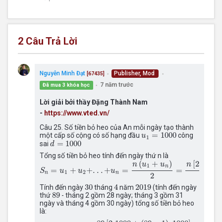
2
Câu Trả Lời
Nguyễn Minh Đạt
Publisher, Mod
[67435]
●
●
7 năm trước
Đã mua 3 khóa học
●
Lời giải bởi thầy Đặng Thành Nam
-
https://www.vted.vn/
Câu 25. Số tiền bỏ heo của An mỗi ngày tạo thành
u
1
=
1000
=
1000
một cấp số cộng có số hạng đầu
công
u
1
d
=
1000
=
1000
sai
d
Tổng số tiền bỏ heo tính đến ngày thứ n là
S
n
=
u
1
+
u
2
+
.
.
.
+
u
n
=
n
(
u
1
+
u
n
)
2
=
n
[
2
u
1
+
(
n
−
1
)
d
]
2
(
+
)
[
2
+
(
n
u
u
n
u
1
1
n
=
+
+
.
.
.
+
=
=
S
u
u
u
1
2
n
n
2
2
30
4
2019
30
4
2019
Tính đến ngày
tháng
năm
(tính đến ngày
89
89
thứ
- tháng 2 gồm 28 ngày; tháng 3 gồm 31
ngày và tháng 4 gồm 30 ngày) tổng số tiền bỏ heo
là:
S
89
=
89
[
2.1000
+
(
89
−
1
)
.1000
]
2
=
45.89.100