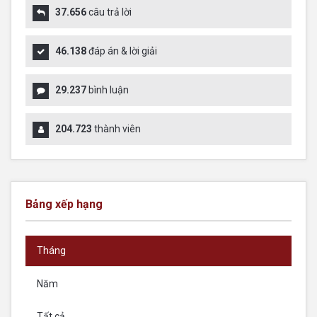
37.656
câu trả lời
46.138
đáp án & lời giải
29.237
bình luận
204.723
thành viên
Bảng xếp hạng
Tháng
Năm
Tất cả