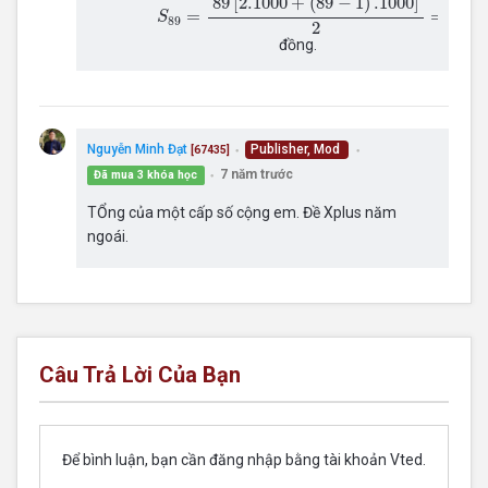
89
[
2.1000
+
(
89
−
1
)
.1000
]
=
=
45.8
S
89
2
đồng.
Nguyễn Minh Đạt
Publisher, Mod
[67435]
●
●
7 năm trước
Đã mua 3 khóa học
●
TỔng của một cấp số cộng em. Đề Xplus năm
ngoái.
Câu Trả Lời Của Bạn
Để bình luận, bạn cần đăng nhập bằng tài khoản Vted.