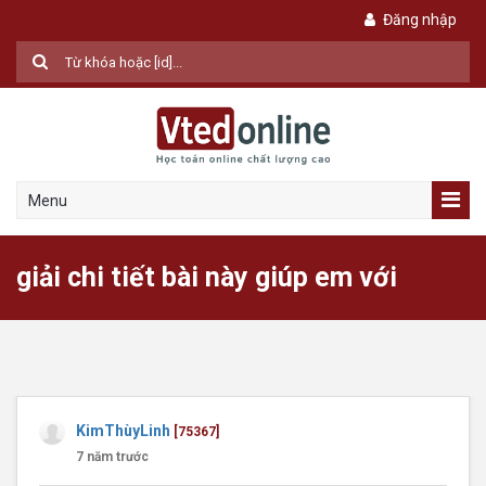
Đăng nhập
Menu
giải chi tiết bài này giúp em với
KimThùyLinh
[75367]
7 năm trước