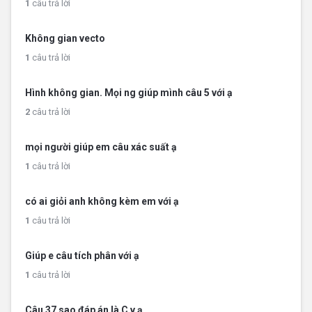
1
câu trả lời
Không gian vecto
1
câu trả lời
Hình không gian. Mọi ng giúp mình câu 5 với ạ
2
câu trả lời
mọi người giúp em câu xác suất ạ
1
câu trả lời
có ai giỏi anh không kèm em với ạ
1
câu trả lời
Giúp e câu tích phân với ạ
1
câu trả lời
Câu 37 sao đáp án là C v ạ