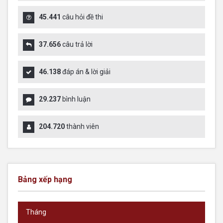
45.441
câu hỏi đề thi
37.656
câu trả lời
46.138
đáp án & lời giải
29.237
bình luận
204.720
thành viên
Bảng xếp hạng
Tháng