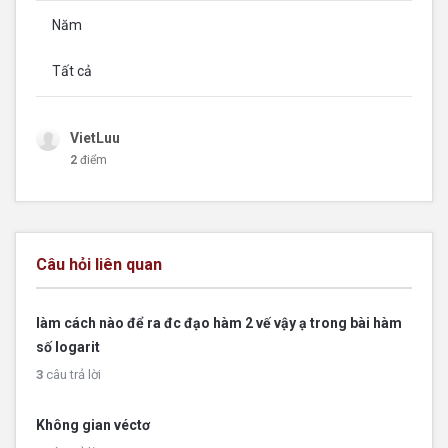
Năm
Tất cả
VietLuu
2
điểm
Câu hỏi liên quan
làm cách nào để ra đc đạo hàm 2 vế vậy ạ trong bài hàm
số logarit
3
câu trả lời
Không gian véctơ