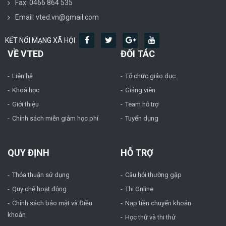
Fax: 0466 864 535
Email: vted.vn@gmail.com
KẾT NỐI MẠNG XÃ HỘI
VỀ VTED
ĐỐI TÁC
Liên hệ
Tổ chức giáo dục
Khoá học
Giảng viên
Giới thiệu
Team hỗ trợ
Chính sách miễn giảm học phí
Tuyển dụng
QUY ĐỊNH
HỖ TRỢ
Thỏa thuận sử dụng
Câu hỏi thường gặp
Quy chế hoạt động
Thi Online
Chính sách bảo mật và Điều
Nạp tiền chuyển khoản
khoản
Học thử và thi thử