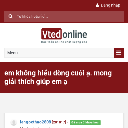
Đăng nhập
Menu
em không hiểu dòng cuối ạ. mong
giải thích giúp em ạ
lengocthao2808
[201017]
Đã mua 3 khóa học
●