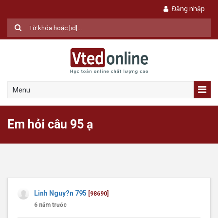
Đăng nhập
Menu
Em hỏi câu 95 ạ
Linh Nguy?n 795
[98690]
6 năm trước