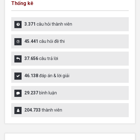
Thống kê
3.371
câu hỏi thành viên
45.441
câu hỏi đề thi
37.656
câu trả lời
46.138
đáp án & lời giải
29.237
bình luận
204.733
thành viên