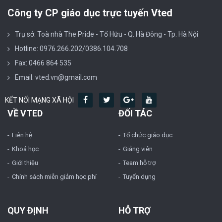
Công ty CP giáo dục trực tuyến Vted
Trụ sở: Toà nhà The Pride - Tố Hữu - Q. Hà Đông - Tp. Hà Nội
Hotline: 0976.266.202/0386.104.708
Fax: 0466 864 535
Email: vted.vn@gmail.com
KẾT NỐI MẠNG XÃ HỘI
VỀ VTED
ĐỐI TÁC
Liên hệ
Tổ chức giáo dục
Khoá học
Giảng viên
Giới thiệu
Team hỗ trợ
Chính sách miễn giảm học phí
Tuyển dụng
QUY ĐỊNH
HỖ TRỢ